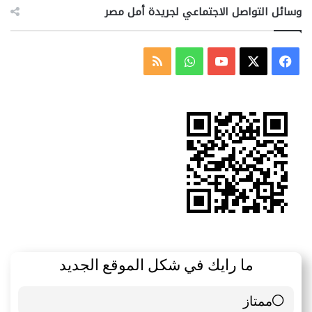
وسائل التواصل الاجتماعي لجريدة أمل مصر
‫X
فيسبوك
‫YouTube
واتساب
ملخص
الموقع
RSS
ما رايك في شكل الموقع الجديد
ممتاز
6 ( 85.71 % )