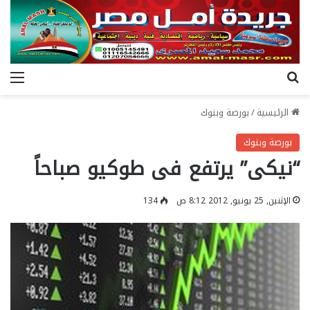
بحث عن
الق
الرئيسية
/
بورصة وبنوك
بورصة وبنوك
“نيكى” يرتفع فى طوكيو صباحاً
الإثنين, 25 يونيو, 2012 8:12 ص
134