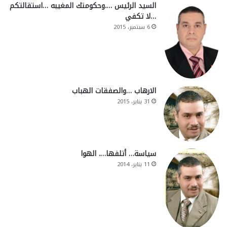
السيد الرئيس ….وحكومتك المغيبه …استقالتكم
…لا تكفي
6 سبتمبر، 2015
الارهاب …والصفقات الهباب
31 يناير، 2015
سياسة… أتلفها…. الهوا
11 يناير، 2014