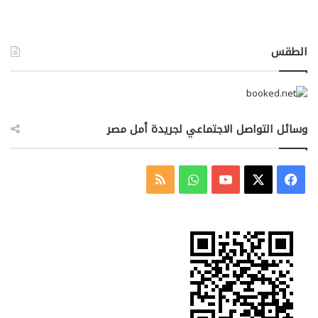
الطقس
وسائل التواصل الاجتماعي لجريدة أمل مصر
‫X
فيسبوك
‫YouTube
واتساب
ملخص
الموقع
RSS