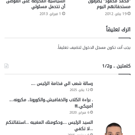
“محمد محمود” يصرفون
السياسية المحرضة على الفوضى
مستحقاتهم اليوم
أن تتحمل مسئولي
19 يناير، 2012
1 فبراير، 2013
اترك تعليقاً
يجب أنت تكون
مسجل الدخول
لتضيف تعليقاً.
كلمتين .. و1/2
رسالة شعب الي فخامة الرئيس ….
12 يناير، 2025
. براءة الكلاب والخفافيش..والكورونا.. مكرونه….
أمريكي..!!!
6 فبراير، 2020
السيد الرئيس ….وحكومتك المغيبه …استقالتكم
…لا تكفي