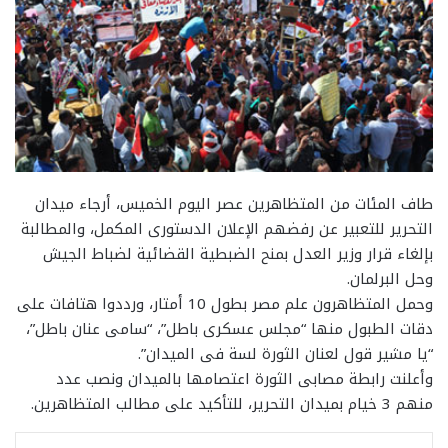
طاف المئات من المتظاهرين عصر اليوم الخميس، أرجاء ميدان
التحرير للتعبير عن رفضهم الإعلان الدستورى المكمل، والمطالبة
بإلغاء قرار وزير العدل بمنح الضبطية القضائية لضباط الجيش
وحل البرلمان.
وحمل المتظاهرون علم مصر بطول 10 أمتار، ورددوا هتافات على
دقات الطبول منها “مجلس عسكرى باطل”، “سامى عنان باطل”،
“يا مشير قول لعنان الثورة لسة فى الميدان”.
وأعلنت رابطة مصابى الثورة اعتصامها بالميدان ونصب عدد
منهم 3 خيام بميدان التحرير، للتأكيد على مطالب المتظاهرين.