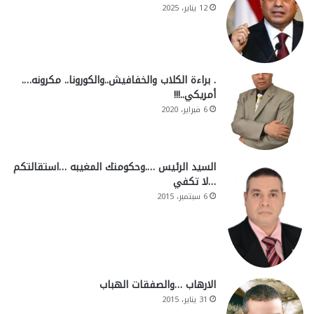
12 يناير، 2025
. براءة الكلاب والخفافيش..والكورونا.. مكرونه….
أمريكي..!!!
6 فبراير، 2020
السيد الرئيس ….وحكومتك المغيبه …استقالتكم
…لا تكفي
6 سبتمبر، 2015
الارهاب …والصفقات الهباب
31 يناير، 2015