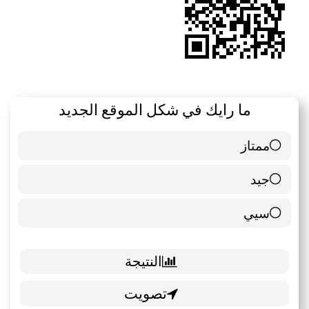
ما رايك في شكل الموقع الجديد
ممتاز
6 ( 85.71 % )
جيد
0 ( 0 % )
سيي
1 ( 14.29 % )