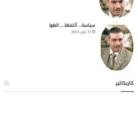
سياسة… أتلفها…. الهوا
11 يناير، 2014
كاريكاتير