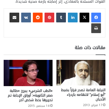
القوات المسلحة بالمعادى، إثر إصابته بأزمة صحية شديدة.
لينكدإن
بينتيريست
مشاركة عبر البريد
طباعة
مقالات ذات صلة
النيابة العامة تصدر قراراً بضبط
«الطب الشرعي» يبرئ «طالبة
“أبو إسلام” لاتهامه بازدراء
صفر الثانوية»: أوراق الإجابة تم
الأديان
تحريرها بخط شخص آخر
17 فبراير، 2013
14 سبتمبر، 2015