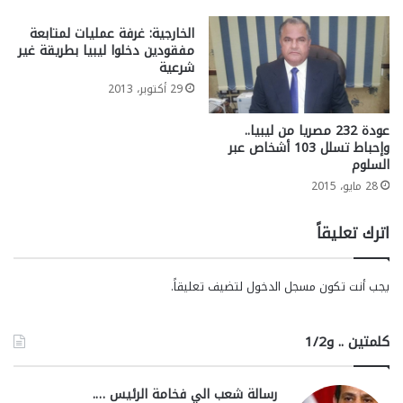
الخارجية: غرفة عمليات لمتابعة
مفقودين دخلوا ليبيا بطريقة غير
شرعية
29 أكتوبر، 2013
عودة 232 مصريا من ليبيا..
وإحباط تسلل 103 أشخاص عبر
السلوم
28 مايو، 2015
اترك تعليقاً
يجب أنت تكون
مسجل الدخول
لتضيف تعليقاً.
كلمتين .. و1/2
رسالة شعب الي فخامة الرئيس ….