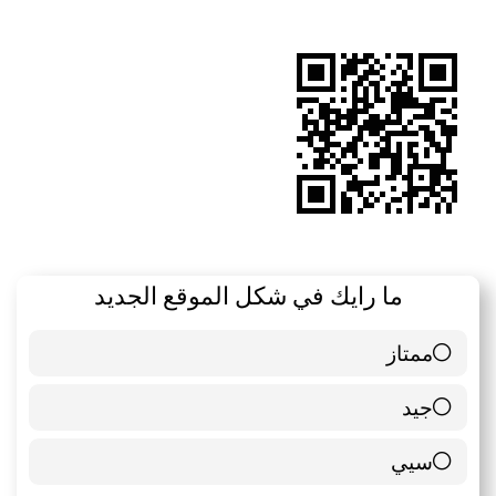
الموقع
RSS
ما رايك في شكل الموقع الجديد
ممتاز
6 ( 85.71 % )
جيد
0 ( 0 % )
سيي
1 ( 14.29 % )