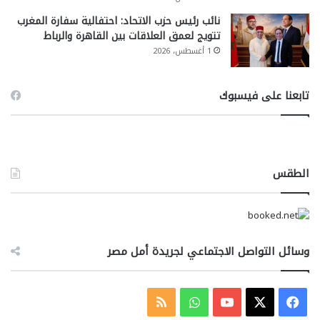
نائب رئيس حزب الاتحاد: احتفالية سفارة المغرب
تتويج لعمق العلاقات بين القاهرة والرباط
1 أغسطس، 2026
تابعنا على فيسبوك
الطقس
وسائل التواصل الاجتماعي لجريدة أمل مصر
‫X
فيسبوك
‫YouTube
واتساب
ملخص