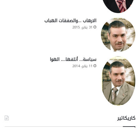
الارهاب …والصفقات الهباب
31 يناير، 2015
سياسة… أتلفها…. الهوا
11 يناير، 2014
كاريكاتير