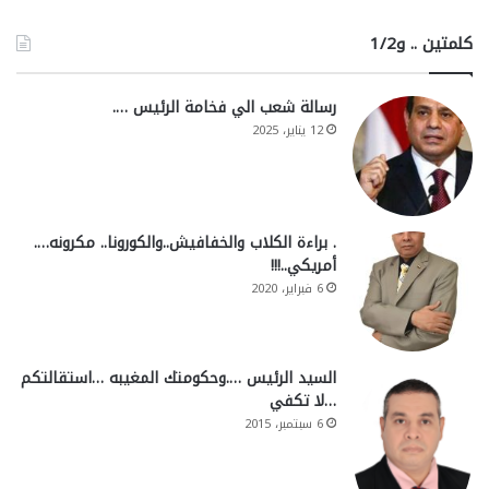
كلمتين .. و1/2
رسالة شعب الي فخامة الرئيس ….
12 يناير، 2025
. براءة الكلاب والخفافيش..والكورونا.. مكرونه….
أمريكي..!!!
6 فبراير، 2020
السيد الرئيس ….وحكومتك المغيبه …استقالتكم
…لا تكفي
6 سبتمبر، 2015