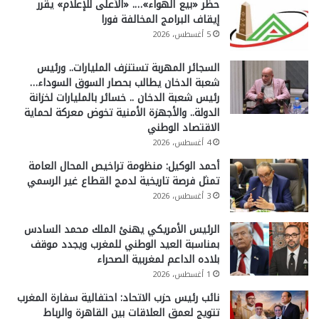
حظر «بيع الهواء»…. «الأعلى للإعلام» يقرر
إيقاف البرامج المخالفة فورا
5 أغسطس، 2026
السجائر المهربة تستنزف المليارات.. ورئيس
شعبة الدخان يطالب بحصار السوق السوداء…
رئيس شعبة الدخان .. خسائر بالمليارات لخزانة
الدولة.. والأجهزة الأمنية تخوض معركة لحماية
الاقتصاد الوطني
4 أغسطس، 2026
أحمد الوكيل: منظومة تراخيص المحال العامة
تمثل فرصة تاريخية لدمج القطاع غير الرسمي
3 أغسطس، 2026
الرئيس الأمريكي يهنئ الملك محمد السادس
بمناسبة العيد الوطني للمغرب ويجدد موقف
بلاده الداعم لمغربية الصحراء
1 أغسطس، 2026
نائب رئيس حزب الاتحاد: احتفالية سفارة المغرب
تتويج لعمق العلاقات بين القاهرة والرباط