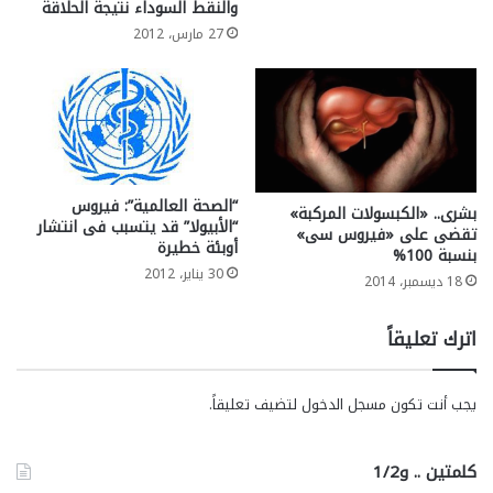
والنقط السوداء نتيجة الحلاقة
27 مارس، 2012
“الصحة العالمية”: فيروس
بشرى.. «الكبسولات المركبة»
“الأبيولا” قد يتسبب فى انتشار
تقضى على «فيروس سى»
أوبئة خطيرة
بنسبة 100%
30 يناير، 2012
18 ديسمبر، 2014
اترك تعليقاً
يجب أنت تكون
مسجل الدخول
لتضيف تعليقاً.
كلمتين .. و1/2