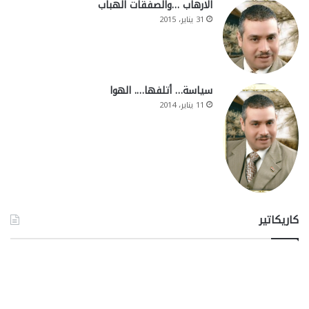
الارهاب …والصفقات الهباب
31 يناير، 2015
سياسة… أتلفها…. الهوا
11 يناير، 2014
كاريكاتير