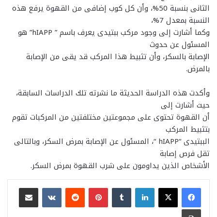
الثانى بنسبة 50%، وأن كل كوب إضافى من القهوة يرفع هذه
النسبة بمعدل 7%،
وكما أشارت إلى وجود مركب ببتيدى يعرف باسم ” hIAPP” هو
المسئول عن حدوث
الإصابة بالسكر، وأن تثبيط هذا المركب قد يقى من الإصابة
بالمرض.
وأكدت هذه الدراسة الحديثة ما نشرته تلك الدراسات السابقة،
حيث أشارت إلى
أن القهوة تحتوى على مجموعتين مختلفتين من المركبات تقوم
بتثبيط المركب
الببتيدى “hIAPP “، المسئول عن الإصابة بمرض السكر، وبالتالى
تقل فرص إصابة
الأشخاص الذين يداومون على شرب القهوة بمرض السكر.
لينكدإن
بينتيريست
مشاركة عبر البريد
طباعة