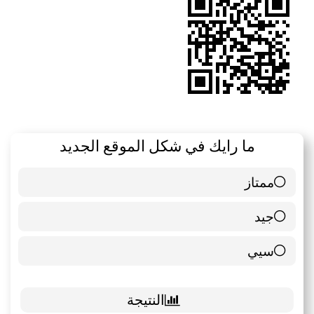
ما رايك في شكل الموقع الجديد
ممتاز
6 ( 85.71 % )
جيد
0 ( 0 % )
سيي
1 ( 14.29 % )