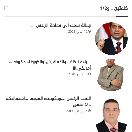
كلمتين .. و1/2
رسالة شعب الي فخامة الرئيس ….
12 يناير، 2025
. براءة الكلاب والخفافيش..والكورونا.. مكرونه….
أمريكي..!!!
6 فبراير، 2020
السيد الرئيس ….وحكومتك المغيبه …استقالتكم
…لا تكفي
6 سبتمبر، 2015