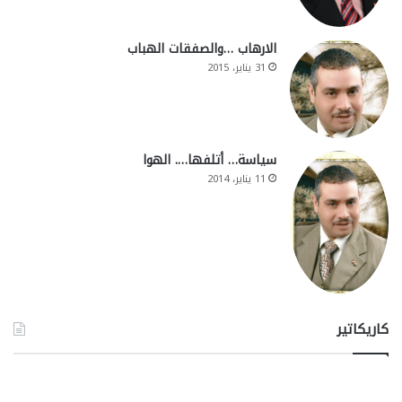
الارهاب …والصفقات الهباب
31 يناير، 2015
سياسة… أتلفها…. الهوا
11 يناير، 2014
كاريكاتير