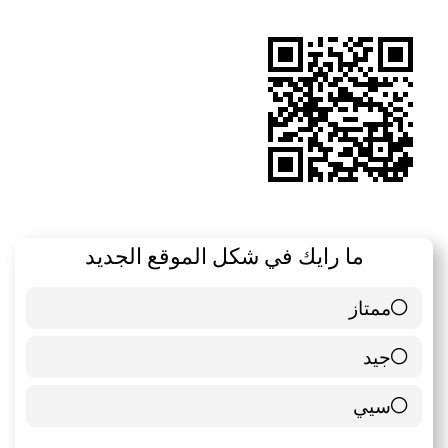
الموقع
RSS
ما رايك في شكل الموقع الجديد
ممتاز
6 ( 85.71 % )
جيد
0 ( 0 % )
سيي
1 ( 14.29 % )