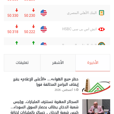
الأخيرة
الأشهر
تعليقات
حظر «بيع الهواء»…. «الأعلى للإعلام» يقرر
إيقاف البرامج المخالفة فورا
5 أغسطس، 2026
السجائر المهربة تستنزف المليارات.. ورئيس
شعبة الدخان يطالب بحصار السوق السوداء…
رئيس شعبة الدخان .. خسائر بالمليارات لخزانة