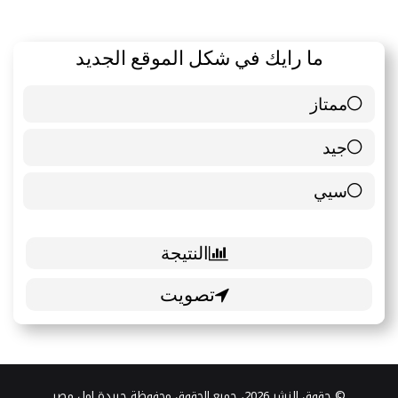
ما رايك في شكل الموقع الجديد
ممتاز
6 ( 85.71 % )
جيد
0 ( 0 % )
سيي
1 ( 14.29 % )
© حقوق النشر 2026، جميع الحقوق محفوظة جريدة امل مصر