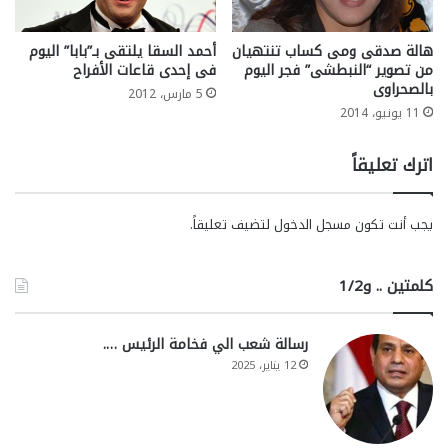
هالة صدقى ومى كساب تنتهيان
أحمد السقا يلتقى بـ”بابا” اليوم
من تصوير “النبطشى” فجر اليوم
فى إحدى قاعات الأفراح
بالصحراوى
5 مارس، 2012
11 يونيو، 2014
اترك تعليقاً
يجب أنت تكون
مسجل الدخول
لتضيف تعليقاً.
كلمتين .. و1/2
رسالة شعب الي فخامة الرئيس ….
12 يناير، 2025