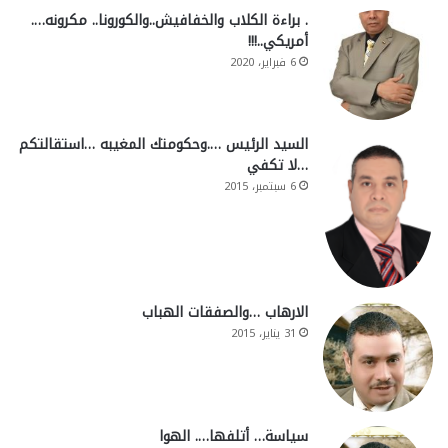
. براءة الكلاب والخفافيش..والكورونا.. مكرونه….
أمريكي..!!!
6 فبراير، 2020
السيد الرئيس ….وحكومتك المغيبه …استقالتكم
…لا تكفي
6 سبتمبر، 2015
الارهاب …والصفقات الهباب
31 يناير، 2015
سياسة… أتلفها…. الهوا