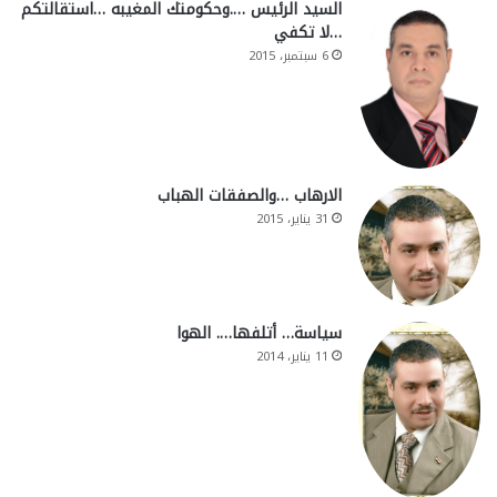
السيد الرئيس ….وحكومتك المغيبه …استقالتكم
…لا تكفي
6 سبتمبر، 2015
الارهاب …والصفقات الهباب
31 يناير، 2015
سياسة… أتلفها…. الهوا
11 يناير، 2014