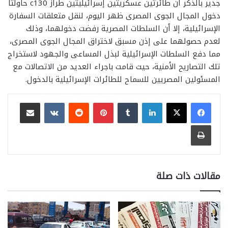
جدير بالذكر أن طائرتين عسكريتين إسرائيليتين طراز c130 حاولتا
دخول المجال الجوى المصرى ظهر اليوم، لنقل متعلقات السفارة
الإسرائيلية، إلا أن السلطات المصرية رفضت دخولهما، وذلك
لعدم حصولهما على إذن مسبق لاختراق المجال الجوى المصرى،
مما دفع السلطات الإسرائيلية لبذل المساعى والجهود لاستخراج
تلك التصاريح الأمنية، حيث قامت باجراء العديد من الاتصالات مع
المسئولين المصريين للسماح للطائرات الإسرائيلية بالدخول.
لينكدإن
بينتيريست
مشاركة عبر البريد
طباعة
مقالات ذات صلة