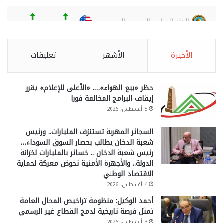
الأخيرة
الأشهر
تعليقات
حظر «بيع الهواء»…. «الأعلى للإعلام» يقرر
إيقاف البرامج المخالفة فورا
5 أغسطس، 2026
السجائر المهربة تستنزف المليارات.. ورئيس
شعبة الدخان يطالب بحصار السوق السوداء…
رئيس شعبة الدخان .. خسائر بالمليارات لخزانة
الدولة.. والأجهزة الأمنية تخوض معركة لحماية
الاقتصاد الوطني
4 أغسطس، 2026
أحمد الوكيل: منظومة تراخيص المحال العامة
تمثل فرصة تاريخية لدمج القطاع غير الرسمي
3 أغسطس، 2026