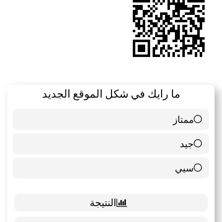
ما رايك في شكل الموقع الجديد
ممتاز
6 ( 85.71 % )
جيد
0 ( 0 % )
سيي
1 ( 14.29 % )