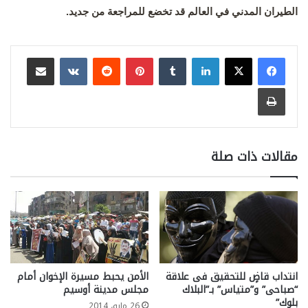
الطيران المدني في العالم قد تخضع للمراجعة من جديد.
لينكدإن
بينتيريست
مشاركة عبر البريد
طباعة
مقالات ذات صلة
انتداب قاضٍ للتحقيق فى علاقة
الأمن يحبط مسيرة الإخوان أمام
“صباحى” و”متياس” بـ”البلاك
مجلس مدينة أوسيم
بلوك”
26 مايو، 2014