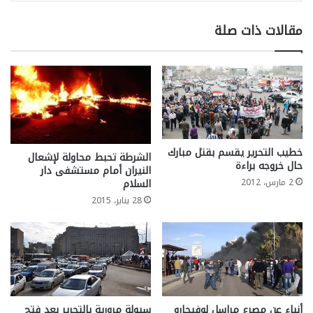
مقالات ذات صلة
خطيب التحرير يقسم بقتل مبارك
الشرطة تحبط محاولة لإشعال
حال خروجه براءة
النيران أمام مستشفى دار
السلام
2 مارس، 2012
28 يناير، 2015
أنباء عن مصرع مراسل لوفيجارو
سيولة مرورية بالتحرير بعد فتح