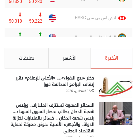
الأخيرة
الأشهر
تعليقات
حظر «بيع الهواء»…. «الأعلى للإعلام» يقرر
إيقاف البرامج المخالفة فورا
5 أغسطس، 2026
السجائر المهربة تستنزف المليارات.. ورئيس
شعبة الدخان يطالب بحصار السوق السوداء…
رئيس شعبة الدخان .. خسائر بالمليارات لخزانة
الدولة.. والأجهزة الأمنية تخوض معركة لحماية
الاقتصاد الوطني