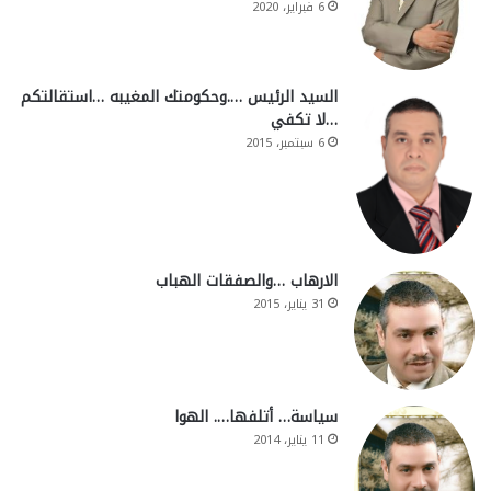
6 فبراير، 2020
السيد الرئيس ….وحكومتك المغيبه …استقالتكم
…لا تكفي
6 سبتمبر، 2015
الارهاب …والصفقات الهباب
31 يناير، 2015
سياسة… أتلفها…. الهوا
11 يناير، 2014