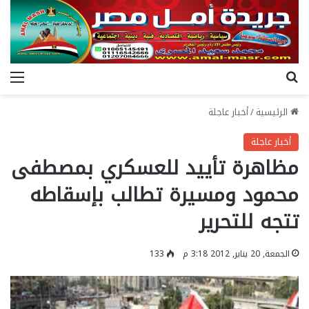
بحث عن
الق
الرئيسية
/
أخبار عاجلة
أخبار عاجلة
مظاهرة تأييد للعسكري بمصطفى
محمود ومسيرة تطالب بإسقاطه
تتجه للتحرير
الجمعة, 20 يناير, 2012 3:18 م
133