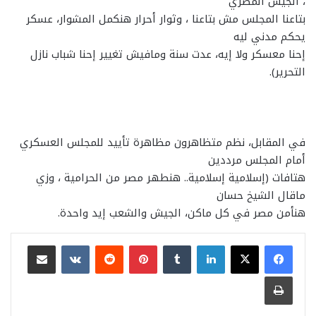
، الجيش المصري
بتاعنا المجلس مش بتاعنا ، وثوار أحرار هنكمل المشوار، عسكر
يحكم مدني ليه
إحنا معسكر ولا إيه، عدت سنة ومافيش تغيير إحنا شباب نازل
التحرير).
في المقابل، نظم متظاهرون مظاهرة تأييد للمجلس العسكري
أمام المجلس مرددين
هتافات (إسلامية إسلامية.. هنطهر مصر من الحرامية ، وزي
ماقال الشيخ حسان
هنأمن مصر في كل ماكن، الجيش والشعب إيد واحدة.
لينكدإن
بينتيريست
مشاركة عبر البريد
طباعة