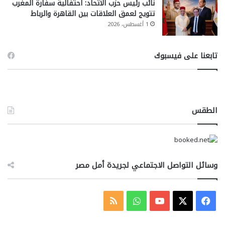
نائب رئيس حزب الاتحاد: احتفالية سفارة المغرب
تتويج لعمق العلاقات بين القاهرة والرباط
1 أغسطس، 2026
تابعنا على فيسبوك
الطقس
وسائل التواصل الاجتماعي لجريدة أمل مصر
‫X
فيسبوك
‫YouTube
واتساب
ملخص
الموقع