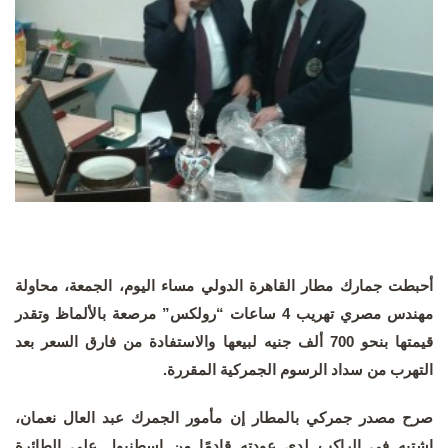
أحبطت جمارك مطار القاهرة الدولي مساء اليوم، الجمعة، محاولة
مهندس مصري تهريب 4 ساعات “رولكس” مرصعة بالألماظ وتقدر
قيمتها بنحو 700 ألف جنيه لبيعها والاستفادة من فارق السعر بعد
التهرب من سداد الرسوم الجمركية المقررة.
صرح مصدر جمركي بالمطار إن مأمور الجمرك عبد العال نعمان،
اشتبه في الراكب لدى عودته قادمًا من اسطنبول على الطائرة