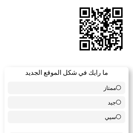
RSS
ما رايك في شكل الموقع الجديد
ممتاز
6 ( 85.71 % )
جيد
0 ( 0 % )
سيي
1 ( 14.29 % )