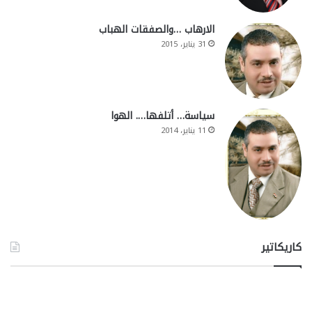
الارهاب …والصفقات الهباب
31 يناير، 2015
سياسة… أتلفها…. الهوا
11 يناير، 2014
كاريكاتير