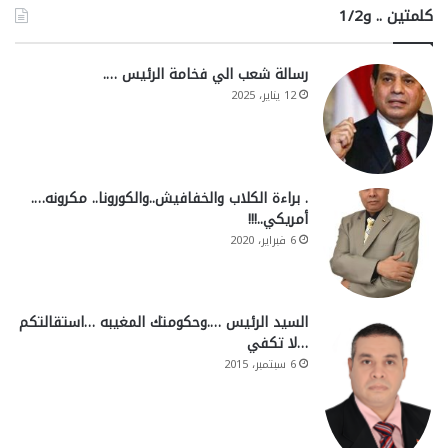
كلمتين .. و1/2
رسالة شعب الي فخامة الرئيس ….
12 يناير، 2025
. براءة الكلاب والخفافيش..والكورونا.. مكرونه….
أمريكي..!!!
6 فبراير، 2020
السيد الرئيس ….وحكومتك المغيبه …استقالتكم
…لا تكفي
6 سبتمبر، 2015