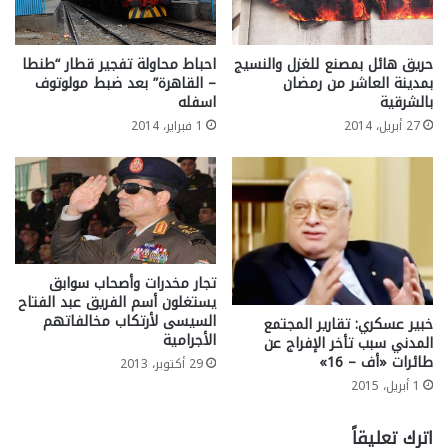
حريق هائل بمصنع للغزل والنسيج
احباط محاولة تفجير قطار “طنطا
بمدينة العاشر من رمضان
– القاهرة” بعد ضبط مولوتوف
بالشرقية
اسفله
27 أبريل، 2014
1 فبراير، 2014
تجار مخدرات وأصحاب سوابق
يستغلون أسم الفريق عبد الفتاح
السيسى لأرتكاب مخالفاتهم
خبير عسكري: تقارير المجتمع
الأجرامية
المدني سبب تأخر الإفراج عن
طائرات «أف – 16»
29 أكتوبر، 2013
1 أبريل، 2015
اترك تعليقاً