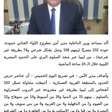
أكد مساعد وزير الداخلية مدير أمن مطروح اللواء العناني حمودة،
عودة 232 مصريًا (بينهم 158 وصل بشكل شرعي و74 بطريقة غير
شرعية) ، من ليبيا عبر منفذ السلوم البري على الحدود المصرية
الليبية خلال الـ 24 ساعة الماضية.
وأضاف مدير الأمن – في تصريح اليوم الخميس – أن عناصر حرس
الحدود بالمنطقة الغربية العسكرية ، أحبطت محاولة تسلل 103
أشخاص إلى ليبيا بطريقة غير مشروعة عبر الدروب الصحراوية
بالسلوم ، بينهم 31 من المنيا و16 من أسيوط و14 من سوهاج و12
من الفيوم و7 من الدقهلية و4 من الغربية و4 من بني سويف و4 من
البحيرة و3 من قنا و2 من الإسكندرية و1 من القاهرة و1 من الشرقية