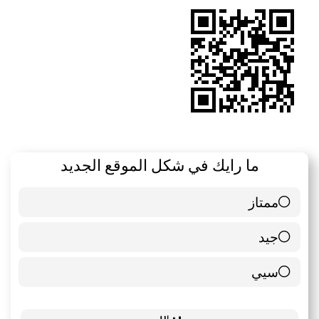
RSS
ما رايك في شكل الموقع الجديد
ممتاز
6 ( 85.71 % )
جيد
0 ( 0 % )
سيي
1 ( 14.29 % )