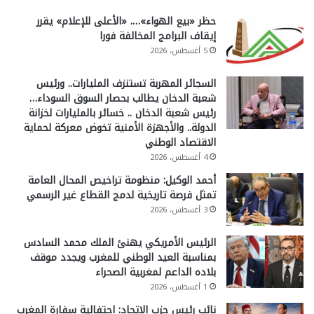
حظر «بيع الهواء»…. «الأعلى للإعلام» يقرر
إيقاف البرامج المخالفة فورا
5 أغسطس، 2026
السجائر المهربة تستنزف المليارات.. ورئيس
شعبة الدخان يطالب بحصار السوق السوداء…
رئيس شعبة الدخان .. خسائر بالمليارات لخزانة
الدولة.. والأجهزة الأمنية تخوض معركة لحماية
الاقتصاد الوطني
4 أغسطس، 2026
أحمد الوكيل: منظومة تراخيص المحال العامة
تمثل فرصة تاريخية لدمج القطاع غير الرسمي
3 أغسطس، 2026
الرئيس الأمريكي يهنئ الملك محمد السادس
بمناسبة العيد الوطني للمغرب ويجدد موقف
بلاده الداعم لمغربية الصحراء
1 أغسطس، 2026
نائب رئيس حزب الاتحاد: احتفالية سفارة المغرب