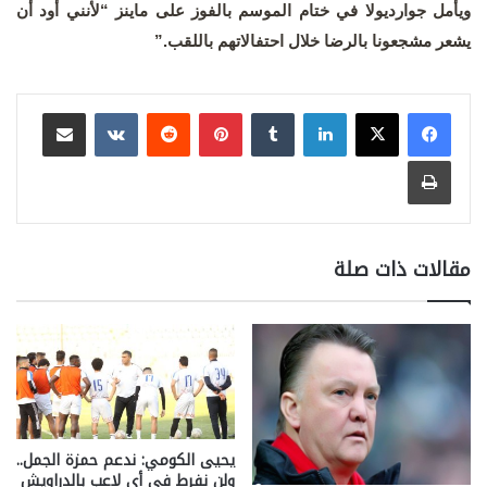
ويأمل جوارديولا في ختام الموسم بالفوز على ماينز “لأنني أود أن
يشعر مشجعونا بالرضا خلال احتفالاتهم باللقب.”
لينكدإن
بينتيريست
مشاركة عبر البريد
طباعة
مقالات ذات صلة
يحيى الكومي: ندعم حمزة الجمل..
ولن نفرط في أي لاعب بالدراويش