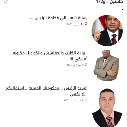
كلمتين .. و1/2
رسالة شعب الي فخامة الرئيس ….
12 يناير، 2025
. براءة الكلاب والخفافيش..والكورونا.. مكرونه….
أمريكي..!!!
6 فبراير، 2020
السيد الرئيس ….وحكومتك المغيبه …استقالتكم
…لا تكفي
6 سبتمبر، 2015