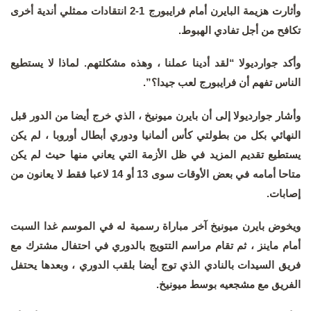
وأثارت هزيمة البايرن أمام فرايبورج 1-2 انتقادات ممثلي أندية أخرى
تكافح من أجل تفادي الهبوط.
وأكد جوارديولا “لقد أدينا عملنا ، وهذه مشكلتهم. لماذا لا يستطيع
الناس تفهم أن فرايبورج لعب جيدا؟”.
وأشار جوارديولا إلى أن بايرن ميونيخ ، الذي خرج أيضا من الدور قبل
النهائي بكل من بطولتي كأس ألمانيا ودوري أبطال أوروبا ، لم يكن
يستطيع تقديم المزيد في ظل الأزمة التي يعاني منها حيث لم يكن
متاحا أمامه في بعض الأوقات سوى 13 أو 14 لاعبا فقط لا يعانون من
إصابات.
ويخوض بايرن ميونيخ آخر مباراة رسمية له في الموسم غدا السبت
أمام ماينز ، ثم تقام مراسم التتويج بالدوري في احتفال مشترك مع
فريق السيدات بالنادي الذي توج أيضا بلقب الدوري ، وبعدها يحتفل
الفريق مع مشجعيه بوسط ميونيخ.