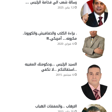
رسالة شعب الي فخامة الرئيس ….
12 يناير، 2025
. براءة الكلاب والخفافيش..والكورونا..
مكرونه…. أمريكي..!!!
6 فبراير، 2020
السيد الرئيس ….وحكومتك المغيبه
…استقالتكم …لا تكفي
6 سبتمبر، 2015
الارهاب …والصفقات الهباب
31 يناير، 2015