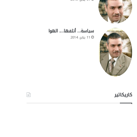
سياسة… أتلفها…. الهوا
11 يناير، 2014
كاريكاتير