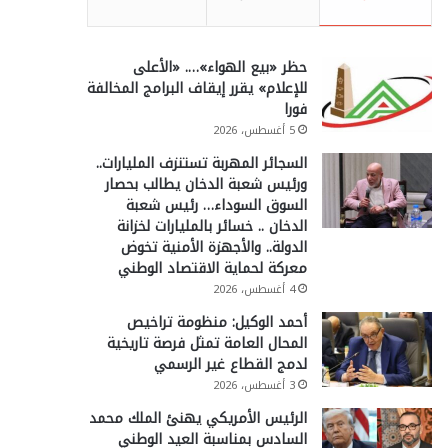
حظر «بيع الهواء»…. «الأعلى
للإعلام» يقرر إيقاف البرامج المخالفة
فورا
5 أغسطس، 2026
السجائر المهربة تستنزف المليارات..
ورئيس شعبة الدخان يطالب بحصار
السوق السوداء… رئيس شعبة
الدخان .. خسائر بالمليارات لخزانة
الدولة.. والأجهزة الأمنية تخوض
معركة لحماية الاقتصاد الوطني
4 أغسطس، 2026
أحمد الوكيل: منظومة تراخيص
المحال العامة تمثل فرصة تاريخية
لدمج القطاع غير الرسمي
3 أغسطس، 2026
الرئيس الأمريكي يهنئ الملك محمد
السادس بمناسبة العيد الوطني