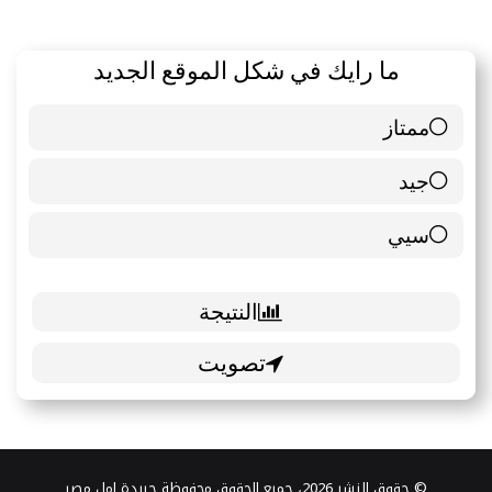
ما رايك في شكل الموقع الجديد
ممتاز
6 ( 85.71 % )
جيد
0 ( 0 % )
سيي
1 ( 14.29 % )
© حقوق النشر 2026، جميع الحقوق محفوظة جريدة امل مصر