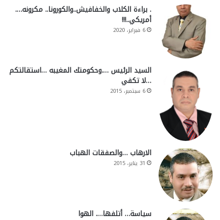
. براءة الكلاب والخفافيش..والكورونا.. مكرونه….
أمريكي..!!!
6 فبراير، 2020
السيد الرئيس ….وحكومتك المغيبه …استقالتكم
…لا تكفي
6 سبتمبر، 2015
الارهاب …والصفقات الهباب
31 يناير، 2015
سياسة… أتلفها…. الهوا