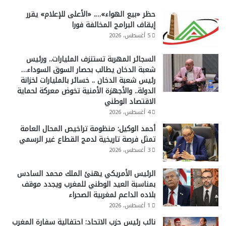
حظر «بيع الهواء»…. «الأعلى للإعلام» يقرر
إيقاف البرامج المخالفة فورا
5 أغسطس، 2026
السجائر المهربة تستنزف المليارات.. ورئيس
شعبة الدخان يطالب بحصار السوق السوداء…
رئيس شعبة الدخان .. خسائر بالمليارات لخزانة
الدولة.. والأجهزة الأمنية تخوض معركة لحماية
الاقتصاد الوطني
4 أغسطس، 2026
أحمد الوكيل: منظومة تراخيص المحال العامة
تمثل فرصة تاريخية لدمج القطاع غير الرسمي
3 أغسطس، 2026
الرئيس الأمريكي يهنئ الملك محمد السادس
بمناسبة العيد الوطني للمغرب ويجدد موقف
بلاده الداعم لمغربية الصحراء
1 أغسطس، 2026
نائب رئيس حزب الاتحاد: احتفالية سفارة المغرب