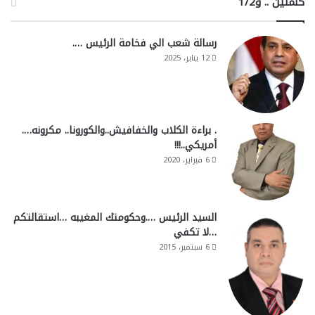
كلمتين .. و1/2
رسالة شعب الي فخامة الرئيس ….
12 يناير، 2025
. براءة الكلاب والخفافيش..والكورونا.. مكرونه….
أمريكي..!!!
6 فبراير، 2020
السيد الرئيس ….وحكومتك المغيبه …استقالتكم
…لا تكفي
6 سبتمبر، 2015