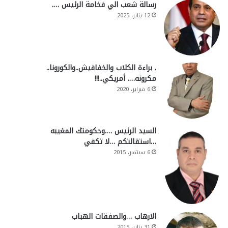
رسالة شعب الي فخامة الرئيس ….
12 يناير، 2025
. براءة الكلاب والخفافيش..والكورونا..
مكرونه…. أمريكي..!!!
6 فبراير، 2020
السيد الرئيس ….وحكومتك المغيبه
…استقالتكم …لا تكفي
6 سبتمبر، 2015
الارهاب …والصفقات الهباب
31 يناير، 2015