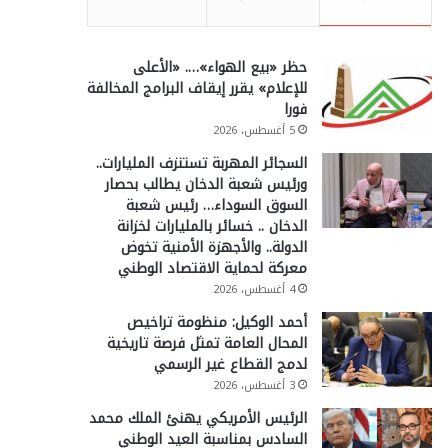
حظر «بيع الهواء»…. «الأعلى
للإعلام» يقرر إيقاف البرامج المخالفة
فورا
5 أغسطس، 2026
السجائر المهربة تستنزف المليارات..
ورئيس شعبة الدخان يطالب بحصار
السوق السوداء… رئيس شعبة
الدخان .. خسائر بالمليارات لخزانة
الدولة.. والأجهزة الأمنية تخوض
معركة لحماية الاقتصاد الوطني
4 أغسطس، 2026
أحمد الوكيل: منظومة تراخيص
المحال العامة تمثل فرصة تاريخية
لدمج القطاع غير الرسمي
3 أغسطس، 2026
الرئيس الأمريكي يهنئ الملك محمد
السادس بمناسبة العيد الوطني