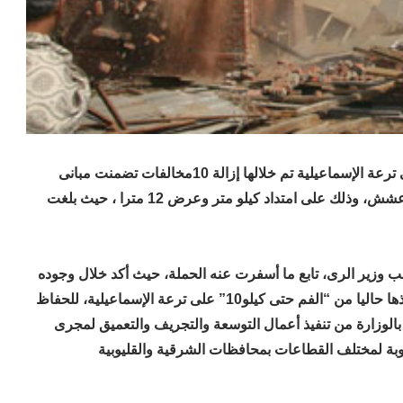
شنت وزارة الموارد المائية والرى حملة إزالة موسعة على ترعة الإسماعيلية تم خلالها إزالة 10مخالفات تضمنت مبانى
خرسانية بالطوب الأحمر وكافتريات وأكشاك ومخلفات وعشش، وذلك على امتداد كيلو متر وعرض 12 مترا ، حيث بلغت
لب وزير الرى، تابع ما أسفرت عنه الحملة، حيث أكد خلال وجوده
فى إيطاليا، أن هذه الحملة ضمن حملة موسعة جارى تنفيذها حاليا من “الفم حتى كيلو10” على ترعة الإسماعيلية، للحفاظ
 بالوزارة من تنفيذ أعمال التوسعة والتجريف والتعميق لمجرى
بة لمختلف القطاعات بمحافظات الشرقية والقليوبية