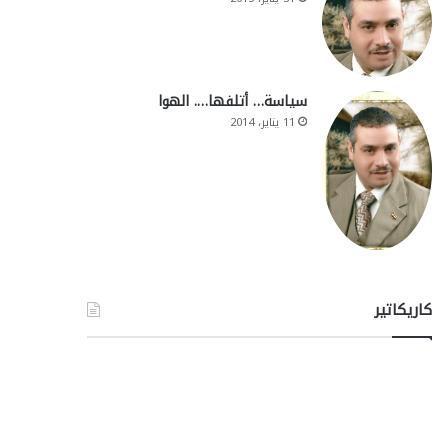
سياسة… أتلفها…. الهوا
11 يناير، 2014
كاريكاتير