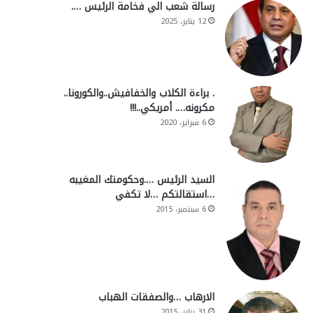
رسالة شعب الي فخامة الرئيس ….
12 يناير، 2025
. براءة الكلاب والخفافيش..والكورونا..
مكرونه…. أمريكي..!!!
6 فبراير، 2020
السيد الرئيس ….وحكومتك المغيبه
…استقالتكم …لا تكفي
6 سبتمبر، 2015
الارهاب …والصفقات الهباب
31 يناير، 2015