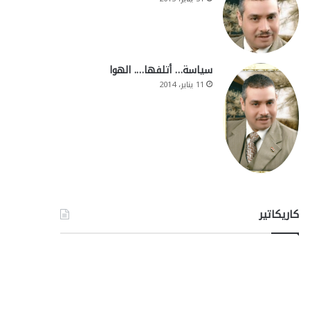
سياسة… أتلفها…. الهوا
11 يناير، 2014
كاريكاتير