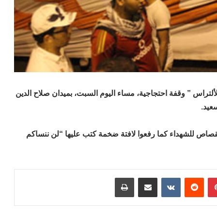
ألتراس ” وقفة احتجاجية، مساء اليوم السبت، بميدان صلاح الدين
عيد.
قصاص للشهداء كما رفعوا لافتة ضخمة كتب عليها “لن ننساكم
بينتيريست
مشاركة عبر البريد
طباعة