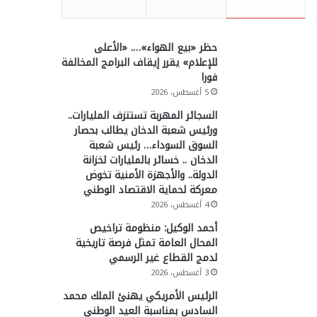
حظر «بيع الهواء»…. «الأعلى
للإعلام» يقرر إيقاف البرامج المخالفة
فورا
5 أغسطس، 2026
السجائر المهربة تستنزف المليارات..
ورئيس شعبة الدخان يطالب بحصار
السوق السوداء… رئيس شعبة
الدخان .. خسائر بالمليارات لخزانة
الدولة.. والأجهزة الأمنية تخوض
معركة لحماية الاقتصاد الوطني
4 أغسطس، 2026
أحمد الوكيل: منظومة تراخيص
المحال العامة تمثل فرصة تاريخية
لدمج القطاع غير الرسمي
3 أغسطس، 2026
الرئيس الأمريكي يهنئ الملك محمد
السادس بمناسبة العيد الوطني