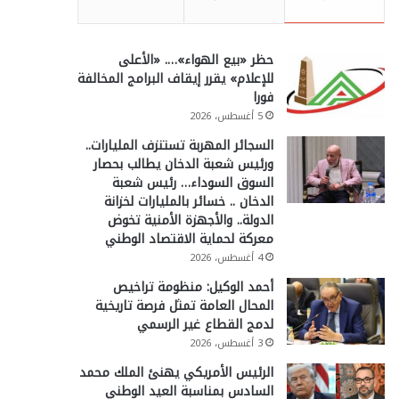
حظر «بيع الهواء»…. «الأعلى
للإعلام» يقرر إيقاف البرامج المخالفة
فورا
5 أغسطس، 2026
السجائر المهربة تستنزف المليارات..
ورئيس شعبة الدخان يطالب بحصار
السوق السوداء… رئيس شعبة
الدخان .. خسائر بالمليارات لخزانة
الدولة.. والأجهزة الأمنية تخوض
معركة لحماية الاقتصاد الوطني
4 أغسطس، 2026
أحمد الوكيل: منظومة تراخيص
المحال العامة تمثل فرصة تاريخية
لدمج القطاع غير الرسمي
3 أغسطس، 2026
الرئيس الأمريكي يهنئ الملك محمد
السادس بمناسبة العيد الوطني