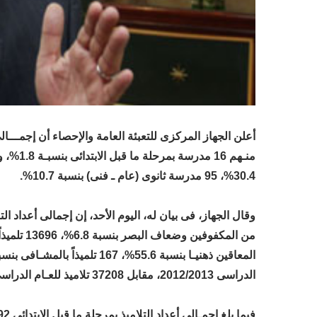
30.4%، 95 مدرسة ثانوى (عام ـ فنى) بنسبة 10.7%.
الدراسى 2012/2013، مقابل 37208 تلاميذ للعـام الدراسى 2011/2012 بانخفاض قدره 332 تلميذا بنسبة 0.9%.