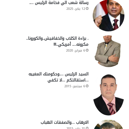
رسالة شعب الي فخامة الرئيس ….
12 يناير، 2025
. براءة الكلاب والخفافيش..والكورونا..
مكرونه…. أمريكي..!!!
6 فبراير، 2020
السيد الرئيس ….وحكومتك المغيبه
…استقالتكم …لا تكفي
6 سبتمبر، 2015
الارهاب …والصفقات الهباب
31 يناير، 2015