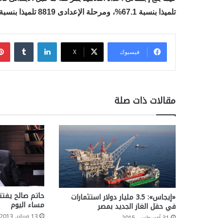
تلميذا بنسبة 67.1%، ومرحلة الإعدادى 8819 تلميذا بنسبة 23.9%، والثانوى العام 581 تلميذا بنسبة 1.6%.
لينكدإن
فيسبوك
‫X
مقالات ذات صلة
حاتم صالح يفت
«إيجاس»: 3.5 مليار دولار استثمارات
مساء اليوم
في حقل الغاز الجديد بمصر
13 فبراير، 2013
31 أغسطس، 2015