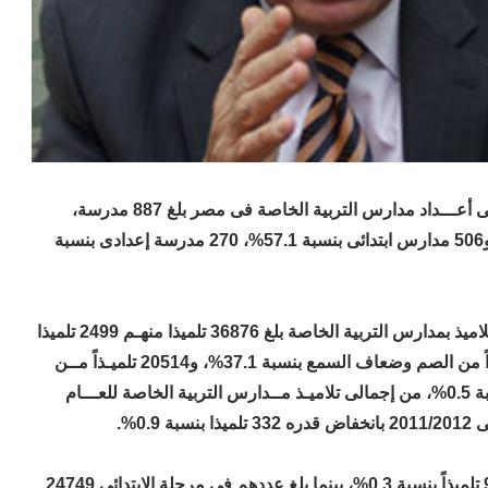
أعلن الجهاز المركزى للتعبئة العامة والإحصاء أن إجمـــالى أعـــداد مدارس التربية الخاصة فى مصر بلغ 887 مدرسة،
منـهم 16 مدرسة بمرحلة ما قبل الابتدائى بنسبـة 1.8%، و506 مدارس ابتدائى بنسبة 57.1%، 270 مدرسة إعدادى بنسبة
وقال الجهاز، فى بيان له، اليوم الأحد، إن إجمالى أعداد التلاميذ بمدارس التربية الخاصة بلغ 36876 تلميذا منهـم 2499 تلميذا
من المكفوفين وضعاف البصر بنسبة 6.8%، 13696 تلميذاً من الصم وضعاف السمع بنسبة 37.1%، و20514 تلميـذاً مــن
المعاقين ذهنيـا بنسبة 55.6%، 167 تلميذاً بالمشـافى بنسبة 0.5%، من إجمالى تلاميـذ مــدارس التربية الخاصة للعـــام
فيما بلغ إجمـالى أعداد التلاميذ بمرحلة ما قبل الابتدائى 92 تلميذاً بنسبة 0.3%، بينما بلغ عددهم فى مرحلة الابتدائى 24749