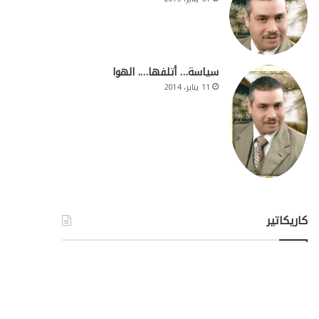
سياسة… أتلفها…. الهوا
11 يناير، 2014
كاريكاتير