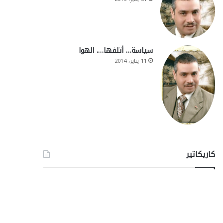
سياسة… أتلفها…. الهوا
11 يناير، 2014
كاريكاتير