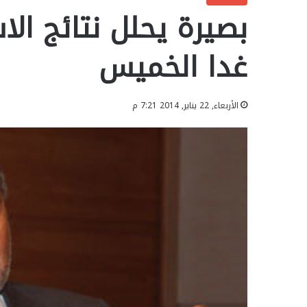
بصيرة يحلل نتائج ال
غدا الخميس
الأربعاء, 22 يناير, 2014 7:21 م