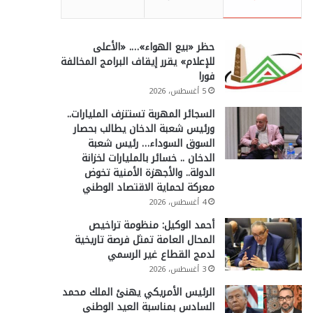
حظر «بيع الهواء»…. «الأعلى
للإعلام» يقرر إيقاف البرامج المخالفة
فورا
5 أغسطس، 2026
السجائر المهربة تستنزف المليارات..
ورئيس شعبة الدخان يطالب بحصار
السوق السوداء… رئيس شعبة
الدخان .. خسائر بالمليارات لخزانة
الدولة.. والأجهزة الأمنية تخوض
معركة لحماية الاقتصاد الوطني
4 أغسطس، 2026
أحمد الوكيل: منظومة تراخيص
المحال العامة تمثل فرصة تاريخية
لدمج القطاع غير الرسمي
3 أغسطس، 2026
الرئيس الأمريكي يهنئ الملك محمد
السادس بمناسبة العيد الوطني