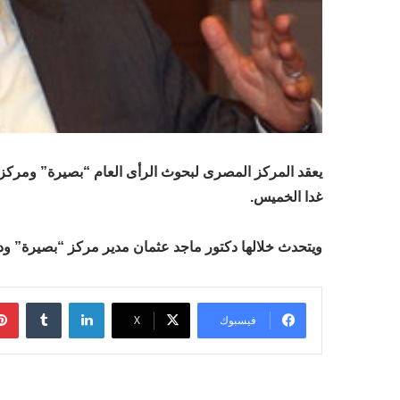
يعقد المركز المصرى لبحوث الرأى العام “بصيرة” ومركز شر
غدا الخميس.
ويتحدث خلالها دكتور ماجد عثمان مدير مركز “بصيرة” و
لينكدإن
فيسبوك
‫X