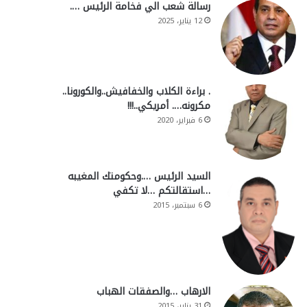
رسالة شعب الي فخامة الرئيس ….
12 يناير، 2025
. براءة الكلاب والخفافيش..والكورونا..
مكرونه…. أمريكي..!!!
6 فبراير، 2020
السيد الرئيس ….وحكومتك المغيبه
…استقالتكم …لا تكفي
6 سبتمبر، 2015
الارهاب …والصفقات الهباب
31 يناير، 2015