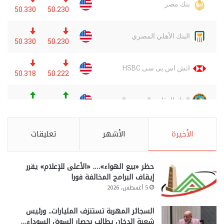
الأخيرة
الأشهر
تعليقات
حظر «بيع الهواء»…. «الأعلى للإعلام» يقرر
إيقاف البرامج المخالفة فورا
5 أغسطس، 2026
السجائر المهربة تستنزف المليارات.. ورئيس
شعبة الدخان يطالب بحصار السوق السوداء…