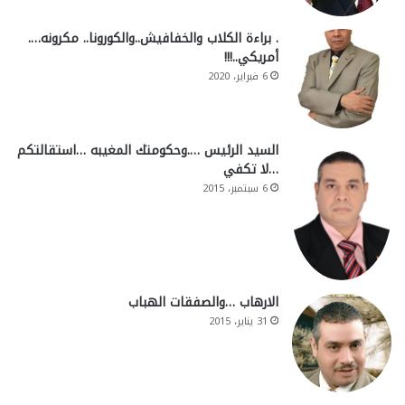
. براءة الكلاب والخفافيش..والكورونا.. مكرونه….
أمريكي..!!!
6 فبراير، 2020
السيد الرئيس ….وحكومتك المغيبه …استقالتكم
…لا تكفي
6 سبتمبر، 2015
الارهاب …والصفقات الهباب
31 يناير، 2015