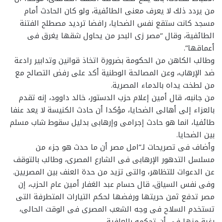
من يردد ذلك لا يعرف معنى الطائفية، ولو كان الحادث أمام
مسجد كانت ستقع نفس الضحايا، رافضا ترديد مصطلح الفتنة
الطائفية، وقال “مصر زى البحر من يحاول شقها يغرق فى
أعماقها”.
وطالب الكاهن من الحكومة بضرورة اتخاذ قوانين وتدابير رادعة
ضد الإرهاب، وعن المصالحة الوطنية أكد على رفض التصالح مع
من لطخت يداه بالدماء المصرية.
من جانبه، قال أمين إعلام حزب الدستور، خالد داوود، إنه تقدم
بالعزاء إلى أهالى الضحايا، مؤكدا أن حادث الكنيسة لا يعد عنفا
طائفيا، انما هو حادث إجرامى وإرهابى بدليل سقوط شاب مسلم
بين الضحايا.
وأضاف فى تصريحات لـ”امل مصر أن ما حدث هو جزء من
مسلسل التدهور الإرهابى فى الشارع المصرى، وطالب بالتوقف
عن الدعوات للتظاهر، والتى تزيد من حدة العنف بين المصريين.
وفى نفس السياق، قال حسام عبد الغفار أمين عام الحزب، إن
مصر تدفع ثمن حريتها ورفضها لحكم التيارات المتطرفة التى
تستخدم السلاح فى وجه الشعب المصرى فى الوقت الحالى،
رغبة منها فى أن تحكمه بالعافية.