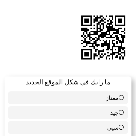
الموقع
RSS
ما رايك في شكل الموقع الجديد
ممتاز
6 ( 85.71 % )
جيد
0 ( 0 % )
سيي
1 ( 14.29 % )