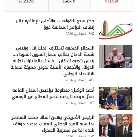
الأخيرة
الأشهر
تعليقات
حظر «بيع الهواء»…. «الأعلى للإعلام» يقرر
إيقاف البرامج المخالفة فورا
5 أغسطس، 2026
السجائر المهربة تستنزف المليارات.. ورئيس
شعبة الدخان يطالب بحصار السوق السوداء…
رئيس شعبة الدخان .. خسائر بالمليارات لخزانة
الدولة.. والأجهزة الأمنية تخوض معركة لحماية
الاقتصاد الوطني
4 أغسطس، 2026
أحمد الوكيل: منظومة تراخيص المحال العامة
تمثل فرصة تاريخية لدمج القطاع غير الرسمي
3 أغسطس، 2026
الرئيس الأمريكي يهنئ الملك محمد السادس
بمناسبة العيد الوطني للمغرب ويجدد موقف
بلاده الداعم لمغربية الصحراء
1 أغسطس، 2026