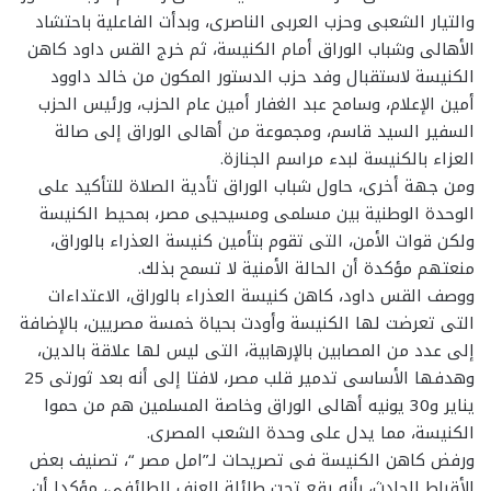
والتيار الشعبى وحزب العربى الناصرى، وبدأت الفاعلية باحتشاد
الأهالى وشباب الوراق أمام الكنيسة، ثم خرج القس داود كاهن
الكنيسة لاستقبال وفد حزب الدستور المكون من خالد داوود
أمين الإعلام، وسامح عبد الغفار أمين عام الحزب، ورئيس الحزب
السفير السيد قاسم، ومجموعة من أهالى الوراق إلى صالة
العزاء بالكنيسة لبدء مراسم الجنازة.
ومن جهة أخرى، حاول شباب الوراق تأدية الصلاة للتأكيد على
الوحدة الوطنية بين مسلمى ومسيحيى مصر، بمحيط الكنيسة
ولكن قوات الأمن، التى تقوم بتأمين كنيسة العذراء بالوراق،
منعتهم مؤكدة أن الحالة الأمنية لا تسمح بذلك.
ووصف القس داود، كاهن كنيسة العذراء بالوراق، الاعتداءات
التى تعرضت لها الكنيسة وأودت بحياة خمسة مصريين، بالإضافة
إلى عدد من المصابين بالإرهابية، التى ليس لها علاقة بالدين،
وهدفها الأساسى تدمير قلب مصر، لافتا إلى أنه بعد ثورتى 25
يناير و30 يونيه أهالى الوراق وخاصة المسلمين هم من حموا
الكنيسة، مما يدل على وحدة الشعب المصرى.
ورفض كاهن الكنيسة فى تصريحات لـ”امل مصر “، تصنيف بعض
الأقباط للحادث، بأنه يقع تحت طائلة العنف الطائفى، مؤكدا أن