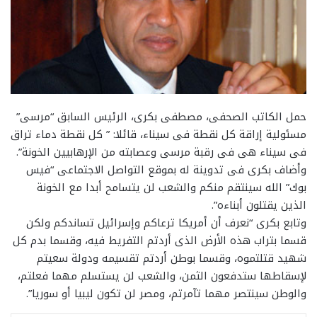
حمل الكاتب الصحفى، مصطفى بكرى، الرئيس السابق “مرسى”
مسئولية إراقة كل نقطة فى سيناء، قائلا: ” كل نقطة دماء تراق
فى سيناء هى فى رقبة مرسى وعصابته من الإرهابيين الخونة”.
وأضاف بكرى فى تدوينة له بموقع التواصل الاجتماعى “فيس
بوك” الله سينتقم منكم والشعب لن يتسامح أبدا مع الخونة
الذين يقتلون أبناءه”.
وتابع بكرى “نعرف أن أمريكا ترعاكم وإسرائيل تساندكم ولكن
قسما بتراب هذه الأرض الذى أردتم التفريط فيه، وقسما بدم كل
شهيد قتلتموه، وقسما بوطن أردتم تقسيمه ودولة سعيتم
لإسقاطها ستدفعون الثمن، والشعب لن يستسلم مهما فعلتم،
والوطن سينتصر مهما تآمرتم، ومصر لن تكون ليبيا أو سوريا”.