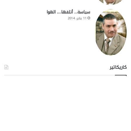
سياسة… أتلفها…. الهوا
11 يناير، 2014
كاريكاتير