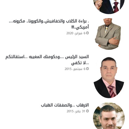
. براءة الكلاب والخفافيش..والكورونا.. مكرونه….
أمريكي..!!!
6 فبراير، 2020
السيد الرئيس ….وحكومتك المغيبه …استقالتكم
…لا تكفي
6 سبتمبر، 2015
الارهاب …والصفقات الهباب
31 يناير، 2015