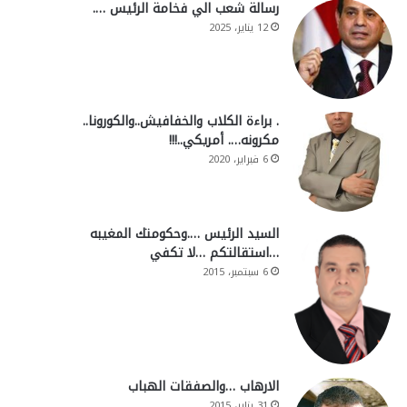
رسالة شعب الي فخامة الرئيس ….
12 يناير، 2025
. براءة الكلاب والخفافيش..والكورونا..
مكرونه…. أمريكي..!!!
6 فبراير، 2020
السيد الرئيس ….وحكومتك المغيبه
…استقالتكم …لا تكفي
6 سبتمبر، 2015
الارهاب …والصفقات الهباب
31 يناير، 2015