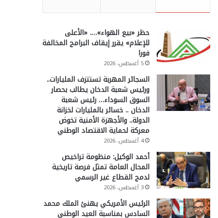
حظر «بيع الهواء»…. «الأعلى
للإعلام» يقرر إيقاف البرامج المخالفة
فورا
5 أغسطس، 2026
السجائر المهربة تستنزف المليارات..
ورئيس شعبة الدخان يطالب بحصار
السوق السوداء… رئيس شعبة
الدخان .. خسائر بالمليارات لخزانة
الدولة.. والأجهزة الأمنية تخوض
معركة لحماية الاقتصاد الوطني
4 أغسطس، 2026
أحمد الوكيل: منظومة تراخيص
المحال العامة تمثل فرصة تاريخية
لدمج القطاع غير الرسمي
3 أغسطس، 2026
الرئيس الأمريكي يهنئ الملك محمد
السادس بمناسبة العيد الوطني