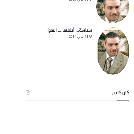
سياسة… أتلفها…. الهوا
11 يناير، 2014
كاريكاتير