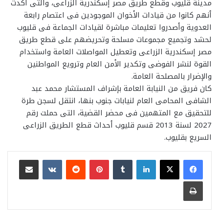
مدينة قليوب وقطع طريق مصر إسكندرية الزراعى، والتى أكدت
أنهم كانوا من قيادات الأخوان الموجودين فى اعتصام رابعة
العدوية وأصدروا تعليمات مباشرة لقيادات الجماعة فى قليوب
لحشد وتجميع مجموعات مسلحة وتحريضهم على قطع طريق
مصر إسكندرية الزراعى وتعطيل المواصلات العامة واستخدام
القوة لنشر الفوضى وتكدير الأمن العام وترويع المواطنين
والإضرار بالمصلحة العامة.
كان فريق من النيابة العامة بإشراف المستشار محمد عبد
الشافى المحامى العام لنيابات جنوب بنها، انتقل لسجن طرة
للتحقيق مع المتهمين فى محضر القضية، التى حملت رقم
2027 لسنة 2013 قسم قليوب أحداث قطع الطريق الزراعى
السريع بقليوب.
لينكدإن
بينتيريست
مشاركة عبر البريد
طباعة