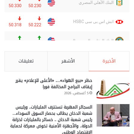
الأخيرة
الأشهر
تعليقات
حظر «بيع الهواء»…. «الأعلى للإعلام» يقرر
إيقاف البرامج المخالفة فورا
5 أغسطس، 2026
السجائر المهربة تستنزف المليارات.. ورئيس
شعبة الدخان يطالب بحصار السوق السوداء…
رئيس شعبة الدخان .. خسائر بالمليارات لخزانة
الدولة.. والأجهزة الأمنية تخوض معركة لحماية
الاقتصاد الوطني