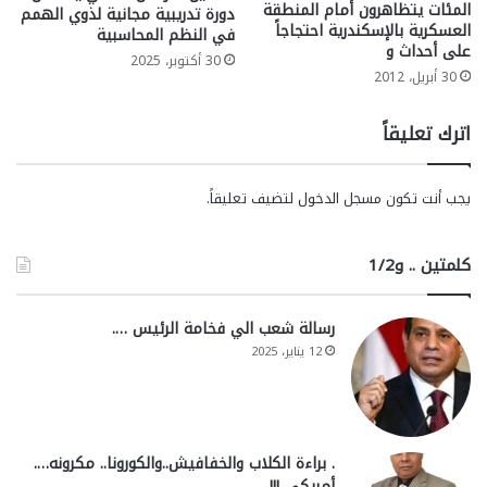
المئات يتظاهرون أمام المنطقة
دورة تدريبية مجانية لذوي الهمم
العسكرية بالإسكندرية احتجاجاً
في النظم المحاسبية
على أحداث و
30 أكتوبر، 2025
30 أبريل، 2012
اترك تعليقاً
يجب أنت تكون
مسجل الدخول
لتضيف تعليقاً.
كلمتين .. و1/2
رسالة شعب الي فخامة الرئيس ….
12 يناير، 2025
. براءة الكلاب والخفافيش..والكورونا.. مكرونه….
أمريكي..!!!