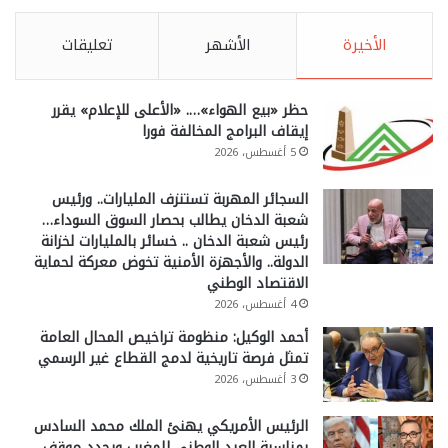
الأخيرة
الأشهر
تعليقات
حظر «بيع الهواء»…. «الأعلى للإعلام» يقرر
إيقاف البرامج المخالفة فورا
5 أغسطس، 2026
السجائر المهربة تستنزف المليارات.. ورئيس
شعبة الدخان يطالب بحصار السوق السوداء…
رئيس شعبة الدخان .. خسائر بالمليارات لخزانة
الدولة.. والأجهزة الأمنية تخوض معركة لحماية
الاقتصاد الوطني
4 أغسطس، 2026
أحمد الوكيل: منظومة تراخيص المحال العامة
تمثل فرصة تاريخية لدمج القطاع غير الرسمي
3 أغسطس، 2026
الرئيس الأمريكي يهنئ الملك محمد السادس
بمناسبة العيد الوطني للمغرب ويجدد موقف