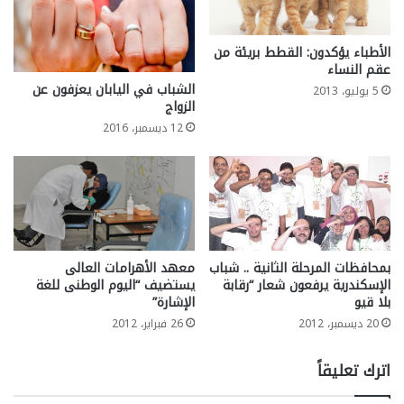
الأطباء يؤكدون: القطط بريئة من
عقم النساء
الشباب في اليابان يعزفون عن
5 يوليو، 2013
الزواج
12 ديسمبر، 2016
بمحافظات المرحلة الثانية .. شباب
معهد الأهرامات العالى
الإسكندرية يرفعون شعار “رقابة
يستضيف “اليوم الوطنى للغة
بلا قيو
الإشارة”
20 ديسمبر، 2012
26 فبراير، 2012
اترك تعليقاً