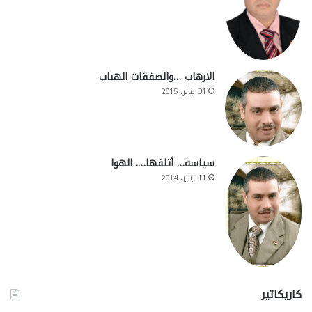
الارهاب …والصفقات الهباب
31 يناير، 2015
سياسة… أتلفها…. الهوا
11 يناير، 2014
كاريكاتير