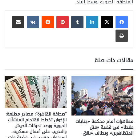
المنطقة الحيوية بوسط البلد.
لينكدإن
بينتيريست
مشاركة عبر البريد
طباعة
مقالات ذات صلة
“صحافة القاهرة”: مصادر مطلعة:
الإخوان تخطط لاقتحام المنشآت
مظاهرات أمام محكمة «جنايات
الحيوية ورصد تحركات الجيش
طنطا» في قضية «قتل
والتدريب على أعمال عسكرية..
المتظاهرين» وتطالب «بالق
استجواب مرسى فى قضية وادى