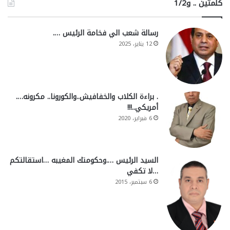
كلمتين .. و1/2
رسالة شعب الي فخامة الرئيس ….
12 يناير، 2025
. براءة الكلاب والخفافيش..والكورونا.. مكرونه….
أمريكي..!!!
6 فبراير، 2020
السيد الرئيس ….وحكومتك المغيبه …استقالتكم
…لا تكفي
6 سبتمبر، 2015