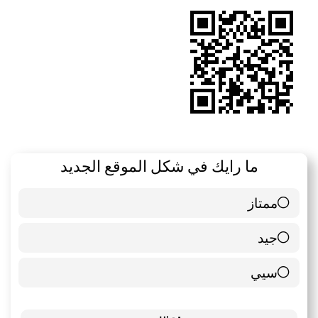
RSS
ما رايك في شكل الموقع الجديد
ممتاز
6 ( 85.71 % )
جيد
0 ( 0 % )
سيي
1 ( 14.29 % )