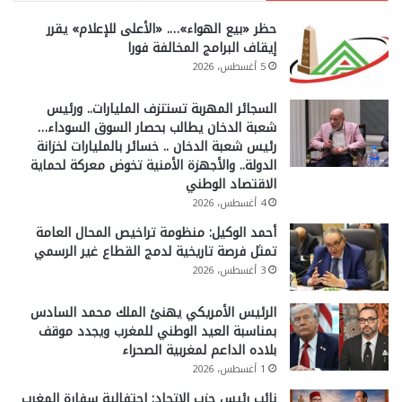
حظر «بيع الهواء»…. «الأعلى للإعلام» يقرر
إيقاف البرامج المخالفة فورا
5 أغسطس، 2026
السجائر المهربة تستنزف المليارات.. ورئيس
شعبة الدخان يطالب بحصار السوق السوداء…
رئيس شعبة الدخان .. خسائر بالمليارات لخزانة
الدولة.. والأجهزة الأمنية تخوض معركة لحماية
الاقتصاد الوطني
4 أغسطس، 2026
أحمد الوكيل: منظومة تراخيص المحال العامة
تمثل فرصة تاريخية لدمج القطاع غير الرسمي
3 أغسطس، 2026
الرئيس الأمريكي يهنئ الملك محمد السادس
بمناسبة العيد الوطني للمغرب ويجدد موقف
بلاده الداعم لمغربية الصحراء
1 أغسطس، 2026
نائب رئيس حزب الاتحاد: احتفالية سفارة المغرب