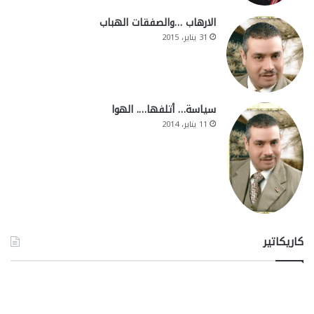
الارهاب …والصفقات الهباب
31 يناير، 2015
سياسة… أتلفها…. الهوا
11 يناير، 2014
كاريكاتير