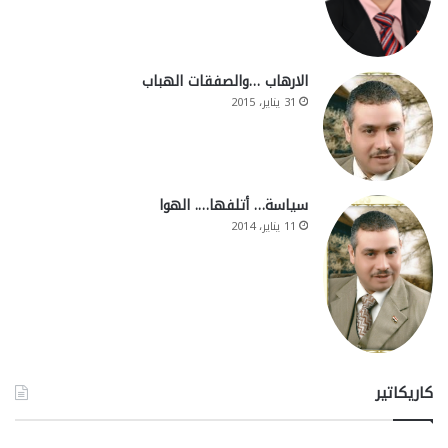
الارهاب …والصفقات الهباب
31 يناير، 2015
سياسة… أتلفها…. الهوا
11 يناير، 2014
كاريكاتير