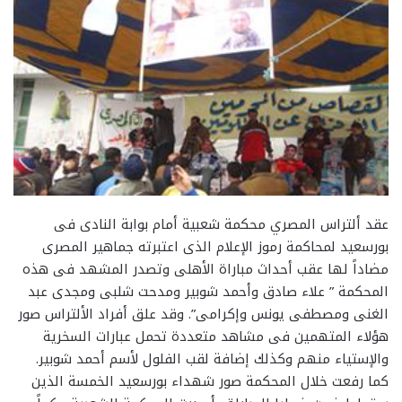
عقد ألتراس المصري محكمة شعبية أمام بوابة النادى فى
بورسعيد لمحاكمة رموز الإعلام الذى اعتبرته جماهير المصرى
مضاداً لها عقب أحداث مباراة الأهلى وتصدر المشهد فى هذه
المحكمة ” علاء صادق وأحمد شوبير ومدحت شلبى ومجدى عبد
الغنى ومصطفى يونس وإكرامى”. وقد علق أفراد الألتراس صور
هؤلاء المتهمين فى مشاهد متعددة تحمل عبارات السخرية
والإستياء منهم وكذلك إضافة لقب الفلول لأسم أحمد شوبير.
كما رفعت خلال المحكمة صور شهداء بورسعيد الخمسة الذين