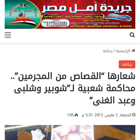
بحث عن
الق
الرئيسية
/
رياضة
رياضة
شعارها “القصاص من المجرمين”..
محاكمة شعبية لـ”شوبير وشلبى
وعبد الغنى”
الجمعة, 2 مارس, 2012 5:31 م
106