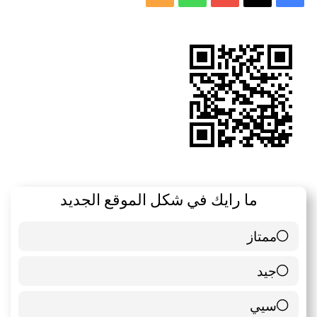
الموقع
RSS
ما رايك في شكل الموقع الجديد
ممتاز
6 ( 85.71 % )
جيد
0 ( 0 % )
سيي
1 ( 14.29 % )