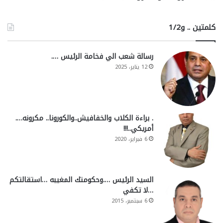
كلمتين .. و1/2
رسالة شعب الي فخامة الرئيس ….
12 يناير، 2025
. براءة الكلاب والخفافيش..والكورونا.. مكرونه….
أمريكي..!!!
6 فبراير، 2020
السيد الرئيس ….وحكومتك المغيبه …استقالتكم
…لا تكفي
6 سبتمبر، 2015