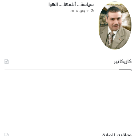
سياسة… أتلفها…. الهوا
11 يناير، 2014
كاريكاتير
مواقيت الصلاة