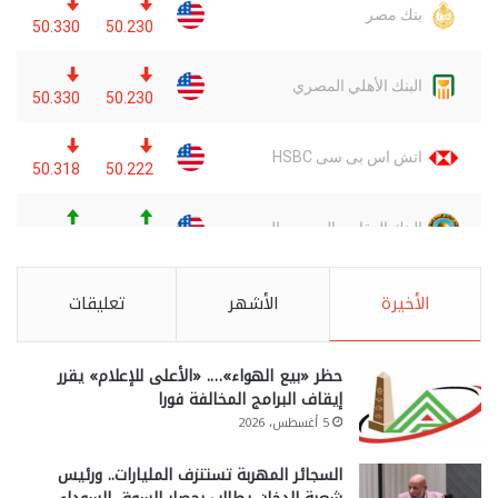
الأخيرة
الأشهر
تعليقات
حظر «بيع الهواء»…. «الأعلى للإعلام» يقرر
إيقاف البرامج المخالفة فورا
5 أغسطس، 2026
السجائر المهربة تستنزف المليارات.. ورئيس