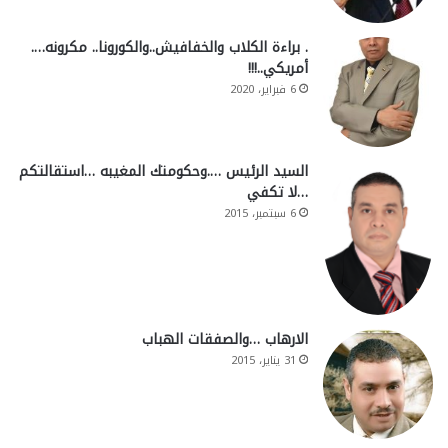
. براءة الكلاب والخفافيش..والكورونا.. مكرونه….
أمريكي..!!!
6 فبراير، 2020
السيد الرئيس ….وحكومتك المغيبه …استقالتكم
…لا تكفي
6 سبتمبر، 2015
الارهاب …والصفقات الهباب
31 يناير، 2015