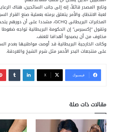
وتابع المصدر قائلاً، إنه إلى جانب السائحين، هناك الرعا
لعبة الانتظار، والأمر يتعلق برمته بعملية صنع القرار ا
المخابرات البريطانى GCHQ، مشددا على أن دورهم يتحدد فى الاستعداد.
وتقول “إكسبرس” إن الحكومة البريطانية تواجه ضغوطا مت
مخاوف من أن يصبحوا أهدافا للعنف.
وكانت الخارجية البريطانية قد أوصت مواطنيها بعدم الس
على منتجعات البحر الأحمر مثل شرم الشيخ والغردقة.
لينكدإن
فيسبوك
‫X
مقالات ذات صلة