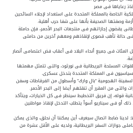
قاذ رعاياها فى مصر
لكية الخاصة بالمملكة المتحدة على استعداد لإجلاء السائحين
زمة وصفتها الصحيفة بأنها على شفا حرب أهلية.
 أنه مع وجود ما يقرب من 40 ألف بريطانى يقضون إجازاتهم فى منتجعات البحر الأحمر، فإن حاملة
 فى حالة تأهب قصوى لإنقاذهم ومعهم آخرين من حاملى
ل المئات فى جميع أنحاء البلاد فى أعقاب فض اعتصامى أنصار
ة.
لقوات المسلحة البريطانية فى نورثود، والتى تتمثل مهمتها
السياسيون فى المملكة المتحدة بتدخل عسكرى.
السفينة الهجومية “بال وارك” وأسطول من الفرقاطات وسفن
والتى من المقرر أن تنقلهم أيضا إلى البحر الأحمر.
انية قوله، إن فريق التخطيط سينظر فى كل الخيارات، ويتأكد
 ذلك أو فى سيناريو أسوأ يتطلب التدخل لإنقاذ مواطنين
 لدينا ضابط اتصال سيعرف أين يمكننا أن نحلق، والذى يمكن
ملى جوازات السفر البريطانية، ولديه على الأقل عشرة من