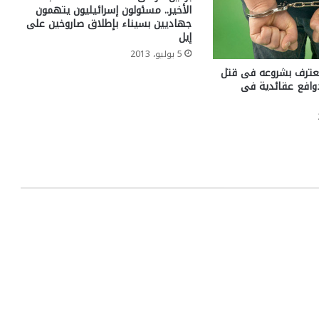
الأخير.. مسئولون إسرائيليون يتهمون
جهاديين بسيناء بإطلاق صاروخين على
إيل
5 يوليو، 2013
عترف بشروعه فى قتل
افع عقائدية فى