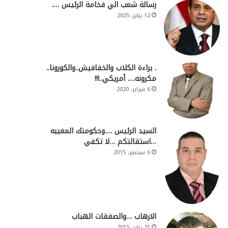
رسالة شعب الي فخامة الرئيس ….
12 يناير، 2025
. براءة الكلاب والخفافيش..والكورونا..
مكرونه…. أمريكي..!!!
6 فبراير، 2020
السيد الرئيس ….وحكومتك المغيبه
…استقالتكم …لا تكفي
6 سبتمبر، 2015
الارهاب …والصفقات الهباب
31 يناير، 2015