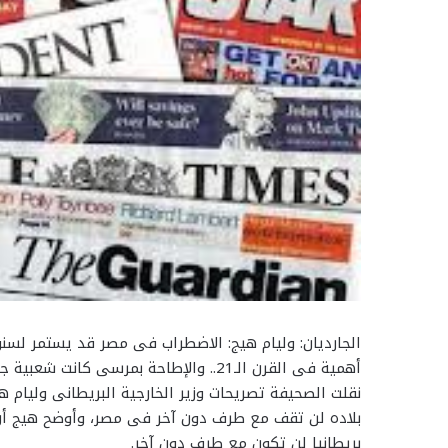
الجارديان: وليام هيج: الاضطراب فى مصر قد يستمر لسنو
أهمية فى القرن الـ21.. والإطاحة بمرسى كانت شعبية جدًا وأداء الإخوان فى الحكم كان كارثياً
نقلت الصحيفة تصريحات وزير الخارجية البريطانى وليام ه
بلاده لن تقف مع طرف دون آخر فى مصر، وأوضح هيج أن 
بريطانيا لن تكون مع طرف دون آخر.