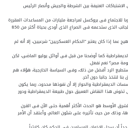
الاشتباكات العنيفة بين الشرطة والجيش وأنصار الرئيس
روبا للاجتماع فى بروكسل لمراجعة مليارات من المساعدات المقررة
لمصر، إلا أن هيج شدد على أن بريطانيا لم تنتقِ وتختار الجانب الذى ستدعمه فى الصراع الذى أودى بحياة أكثر من 850
 عما إذا كان يعتبر “الحكام العسكريين” شرعيين، إلا أنه لم
الديمقراطية كما أوضحنا من قبل فى أوائل يوليو الماضى، لكن
ومة مصر؟ نعم نفعل.
ستطيع الرد أفضل من ذلك، وفى السياسة الخارجية، هؤلاء هم
ا لنتخذ جانبا دون آخر.
سسات الديمقراطية والحوار إلا أن نفوذها محدود، ربما يكون
 تخوض هذا النقاش العميق حول طبيعة الديمقراطية ودور
لشرق الأوسط هو الحدث الأكثر أهمية حتى الآن فى القرن
ها، وذلك من حيث تأثيره على شئون العالم، وأعتقد أن الأمر
اً أن سجل الإخوان المسلمين فى الحكم كان كارثياً.