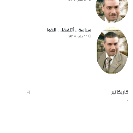
سياسة… أتلفها…. الهوا
11 يناير، 2014
كاريكاتير