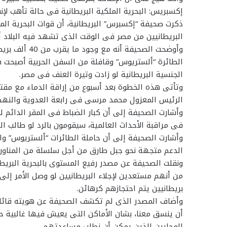
إكسبريس: البحرية الملكية البريطانية فى حالة تأهب لإن
ذكرت صحيفة “إكسبرس” البريطانية، أن قوات البحرية الم
البريطانيين من مصر فى الوقت الذى تشهد فيه البلاد أ
وأوضحت الصحيفة
الطائرة “ألستريوس” وقافلة من السفن الحربية أصبحت
الجنسية البريطانية لو زادت وتيرة العنف فى مصر.
وتأتى هذه الخطوة بعد أسبوع من إراقة الدماء مع مقت
الرئيس المعزول محمد مرسى فى رابعة العدوية والنهض
وأشارت الصحيفة إلى أن كبار الضباط فى المقر الدائم ل
فى مراقبة الأحداث العالمية، سيقومون بالرد لو طالب 
وأشارت الصحيفة إلى أن حاملة الطائرات “ألستريوس” و
الدعم متجهة نحو جبل طارق من أجل سلسلة من المناورات 
ونقلت الصحيفة عن مصدر رفيع المستوى بالبحرية البريط
من أنهم مستعدين لإجلاء البريطانيين لو وصل الأمر إلى
بريطانيين يتم احتجازهم كرهائن.
وأضاف المصدر الذى لم تكشف الصحيفة عن هويته قائلا:
أن ينسق معنا، بشان الأماكن التى يعيش فيها غالبية حا
المحليين الذين يمكن أن نطلب مساعدتهم.