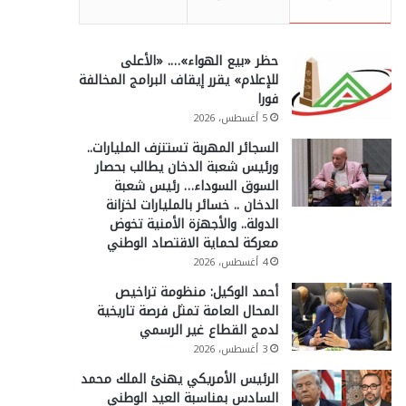
حظر «بيع الهواء»…. «الأعلى
للإعلام» يقرر إيقاف البرامج المخالفة
فورا
5 أغسطس، 2026
السجائر المهربة تستنزف المليارات..
ورئيس شعبة الدخان يطالب بحصار
السوق السوداء… رئيس شعبة
الدخان .. خسائر بالمليارات لخزانة
الدولة.. والأجهزة الأمنية تخوض
معركة لحماية الاقتصاد الوطني
4 أغسطس، 2026
أحمد الوكيل: منظومة تراخيص
المحال العامة تمثل فرصة تاريخية
لدمج القطاع غير الرسمي
3 أغسطس، 2026
الرئيس الأمريكي يهنئ الملك محمد
السادس بمناسبة العيد الوطني