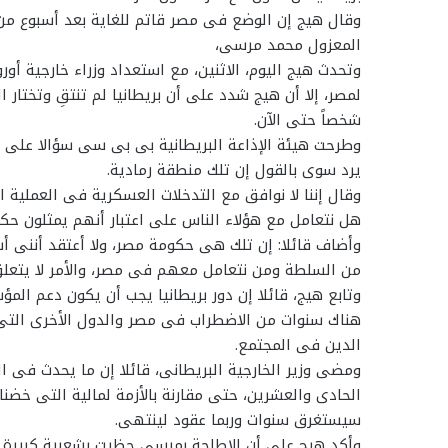
وقال هيج إن الوضع فى مصر قاتم للغاية بعد أسبوع من 
المعزول محمد مرسى،
وتحدث هيج اليوم، الاثنين، مع استعداد وزراء خارجية أو
شخصاً حتى الآن.
وطرحت هيئة الإذاعة البريطانية بى بى سى سؤالا على هيج
يرد سوى بالقول إن تلك منطقة رمادية.
وقال إننا لا نوافق مع التدخلات العسكرية فى العملية 
هل نتعامل مع هؤلاء الناس على اعتبار أنهم يمثلون حك
وأضاف قائلا: إن تلك هى حكومة مصر، ولا أعتقد أننى أ
من السلطة ومن نتعامل معهم فى مصر، والأمر لا يتعلق بن
وتابع هيج، قائلا إن دور بريطانيا يجب أن يكون دعم المؤ
هناك سنوات من الاضطراب فى مصر والدول الأخرى التى
الدين فى المجتمع.
ومضى وزير الخارجية البريطانى، قائلا إن ما يحدث فى ا
الحادى والعشرين، حتى مقارنة بالأزمة لمالية التى خضنا
سيستغرق سنوات وربما عقود لينتهى.
وأكد هيج على أن الإطاحة بمرسى حظيت بشعبية كبيرة جد