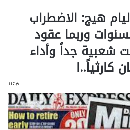
ليام هيج: الاضطراب
نوات وربما عقود
 شعبية جداً وأداء
كارثياً..ا
117