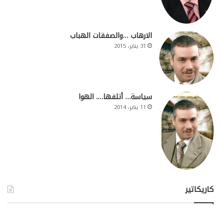
الارهاب …والصفقات الهباب
31 يناير، 2015
سياسة… أتلفها…. الهوا
11 يناير، 2014
كاريكاتير