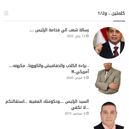
كلمتين .. و1/2
رسالة شعب الي فخامة الرئيس ….
12 يناير، 2025
. براءة الكلاب والخفافيش..والكورونا.. مكرونه….
أمريكي..!!!
6 فبراير، 2020
السيد الرئيس ….وحكومتك المغيبه …استقالتكم
…لا تكفي
6 سبتمبر، 2015