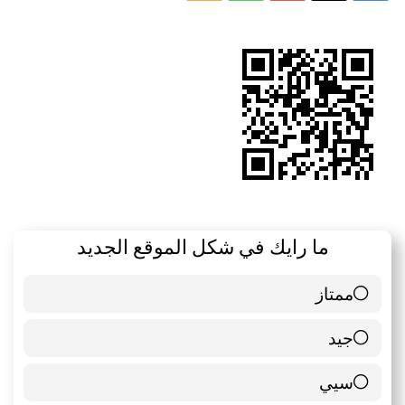
الموقع
RSS
ما رايك في شكل الموقع الجديد
ممتاز
6 ( 85.71 % )
جيد
0 ( 0 % )
سيي
1 ( 14.29 % )