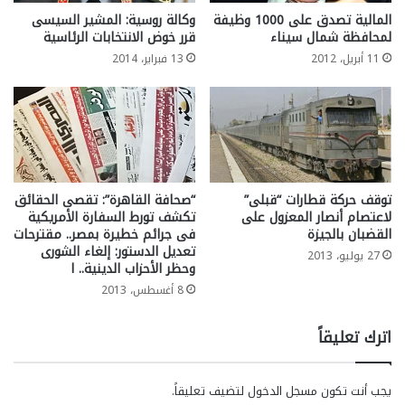
المالية تصدق على 1000 وظيفة
وكالة روسية: المشير السيسى
لمحافظة شمال سيناء
قرر خوض الانتخابات الرئاسية
11 أبريل، 2012
13 فبراير، 2014
توقف حركة قطارات “قبلى”
“صحافة القاهرة”: تقصى الحقائق
لاعتصام أنصار المعزول على
تكشف تورط السفارة الأمريكية
القضبان بالجيزة
فى جرائم خطيرة بمصر.. مقترحات
تعديل الدستور: إلغاء الشورى
27 يوليو، 2013
وحظر الأحزاب الدينية.. ا
8 أغسطس، 2013
اترك تعليقاً
يجب أنت تكون
مسجل الدخول
لتضيف تعليقاً.