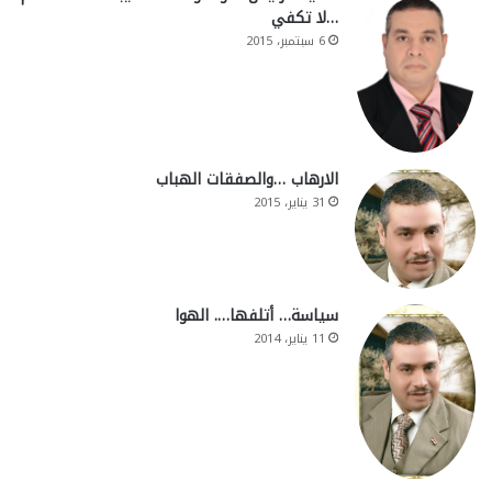
…لا تكفي
6 سبتمبر، 2015
الارهاب …والصفقات الهباب
31 يناير، 2015
سياسة… أتلفها…. الهوا
11 يناير، 2014