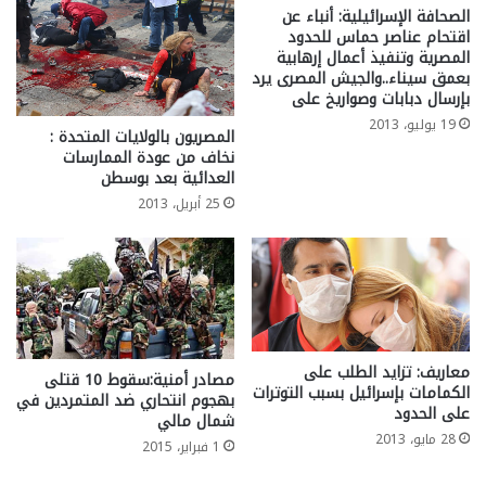
الصحافة الإسرائيلية: أنباء عن
اقتحام عناصر حماس للحدود
المصرية وتنفيذ أعمال إرهابية
بعمق سيناء..والجيش المصرى يرد
بإرسال دبابات وصواريخ على
19 يوليو، 2013
المصريون بالولايات المتحدة :
نخاف من عودة الممارسات
العدائية بعد بوسطن
25 أبريل، 2013
معاريف: تزايد الطلب على
مصادر أمنية:سقوط 10 قتلى
الكمامات بإسرائيل بسبب التوترات
بهجوم انتحاري ضد المتمردين في
على الحدود
شمال مالي
28 مايو، 2013
1 فبراير، 2015