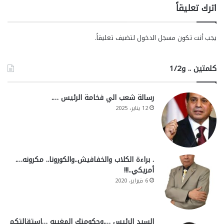
اترك تعليقاً
يجب أنت تكون
مسجل الدخول
لتضيف تعليقاً.
كلمتين .. و1/2
رسالة شعب الي فخامة الرئيس ….
12 يناير، 2025
. براءة الكلاب والخفافيش..والكورونا.. مكرونه….
أمريكي..!!!
6 فبراير، 2020
السيد الرئيس ….وحكومتك المغيبه …استقالتكم