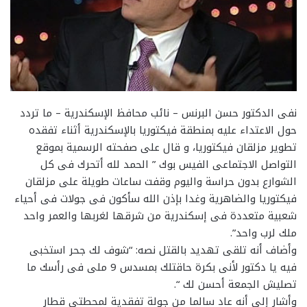
نفى الدكتور حسن البرنس – نائب محافظ الإسكندرية – ما تردد
حول الاعتداء عليه بمنطقة فيكتوريا بالإسكندرية أثناء تفقده
تطوير مزلقان فيكتوريا، و قال على صفحته الرسمية بموقع
التواصل الاجتماعى الفيس بوك ” الحمد لله أتحرك فى كل
الشوارع بدون حراسة واليوم وقفت ساعات طويلة على مزلقان
فيكتوريا والضاهرية وغدا بإذن الله سأكون فى جولات فى أحياء
شعبية متعددة فى إسكندرية من شرقها لغربها والعمر واحد
ملك لرب واحد”.
وأضاف أنه تلقى تهديد بالقتل نصه: “شوف لك جحر استخبى
فيه يا دكتور لأنى بكرة حاقتلك بمسدس 9 ملى فى رأسك ما
تصليش الجمعة أحسن لك “.
وأشار إلى أنه عاد سالما من جولة تفقدية لمحطتى قطار