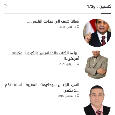
كلمتين .. و1/2
رسالة شعب الي فخامة الرئيس ….
12 يناير، 2025
. براءة الكلاب والخفافيش..والكورونا.. مكرونه….
أمريكي..!!!
6 فبراير، 2020
السيد الرئيس ….وحكومتك المغيبه …استقالتكم
…لا تكفي
6 سبتمبر، 2015