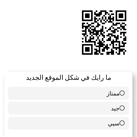
RSS
ما رايك في شكل الموقع الجديد
ممتاز
6 ( 85.71 % )
جيد
0 ( 0 % )
سيي
1 ( 14.29 % )