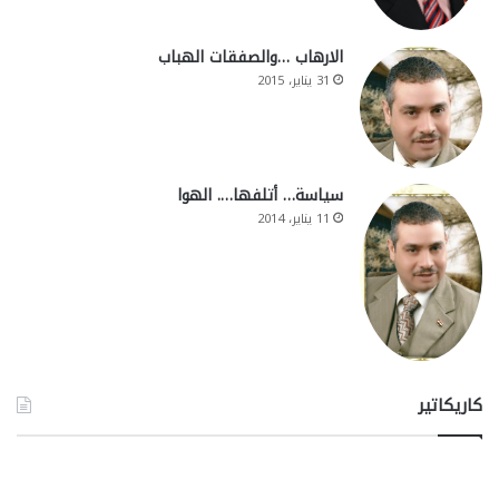
الارهاب …والصفقات الهباب
31 يناير، 2015
سياسة… أتلفها…. الهوا
11 يناير، 2014
كاريكاتير