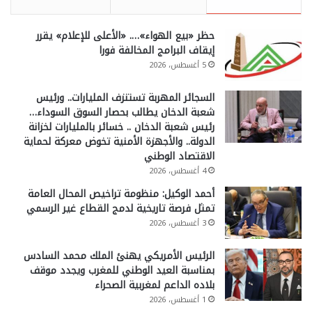
حظر «بيع الهواء»…. «الأعلى للإعلام» يقرر
إيقاف البرامج المخالفة فورا
5 أغسطس، 2026
السجائر المهربة تستنزف المليارات.. ورئيس
شعبة الدخان يطالب بحصار السوق السوداء…
رئيس شعبة الدخان .. خسائر بالمليارات لخزانة
الدولة.. والأجهزة الأمنية تخوض معركة لحماية
الاقتصاد الوطني
4 أغسطس، 2026
أحمد الوكيل: منظومة تراخيص المحال العامة
تمثل فرصة تاريخية لدمج القطاع غير الرسمي
3 أغسطس، 2026
الرئيس الأمريكي يهنئ الملك محمد السادس
بمناسبة العيد الوطني للمغرب ويجدد موقف
بلاده الداعم لمغربية الصحراء
1 أغسطس، 2026