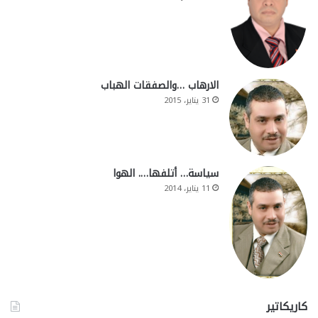
الارهاب …والصفقات الهباب
31 يناير، 2015
سياسة… أتلفها…. الهوا
11 يناير، 2014
كاريكاتير