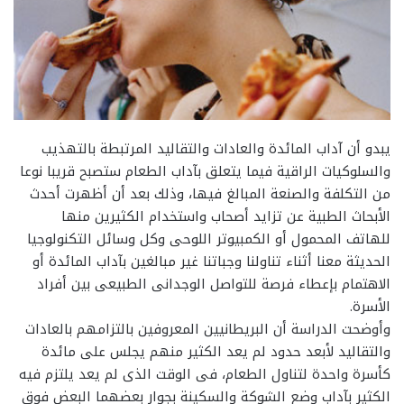
يبدو أن آداب المائدة والعادات والتقاليد المرتبطة بالتهذيب
والسلوكيات الراقية فيما يتعلق بآداب الطعام ستصبح قريبا نوعا
من التكلفة والصنعة المبالغ فيها، وذلك بعد أن أظهرت أحدث
الأبحاث الطبية عن تزايد أصحاب واستخدام الكثيرين منها
للهاتف المحمول أو الكمبيوتر اللوحى وكل وسائل التكنولوجيا
الحديثة معنا أثناء تناولنا وجباتنا غير مبالغين بآداب المائدة أو
الاهتمام بإعطاء فرصة للتواصل الوجدانى الطبيعى بين أفراد
الأسرة.
وأوضحت الدراسة أن البريطانيين المعروفين بالتزامهم بالعادات
والتقاليد لأبعد حدود لم يعد الكثير منهم يجلس على مائدة
كأسرة واحدة لتناول الطعام، فى الوقت الذى لم يعد يلتزم فيه
الكثير بآداب وضع الشوكة والسكينة بجوار بعضهما البعض فوق