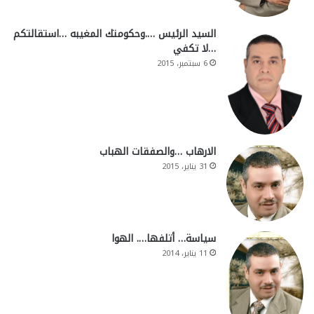
السيد الرئيس ….وحكومتك المغيبه …استقالتكم
…لا تكفي
6 سبتمبر، 2015
الارهاب …والصفقات الهباب
31 يناير، 2015
سياسة… أتلفها…. الهوا
11 يناير، 2014