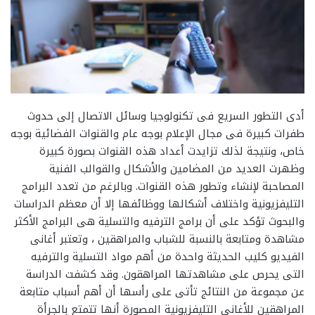
أدى التطور السريع فى تكنولوجيا وسائل الاتصال إلى حدوث
طفرات كبيرة فى مجال الإعلام بوجه عام والقنوات الفضائية بوجه
خاص، ونتيجة لذلك تزايدت أعداد هذه القنوات بصورة كبيرة
وظهرت العديد من المضامين والأشكال والقوالب الفنية
المصاحبة لإنشاء وتطور هذه القنوات. وبالرغم من تعدد البرامج
التليفزيونية واختلاف أشكالها ووظائفها إلا أن معظم الدراسات
والبحوث تؤكد على أن برامج الترفيه والتسلية هى البرامج الأكثر
مشاهدة ومتابعة بالنسبة للشباب والمراهقين ، وتعتبر أغانى
الفيديو كليب الحديثة واحدة من أهم مواد التسلية والترفيه
التى يحرص على مشاهدتها المراهقون. وقد كشفت الدراسة
عن مجموعة من النتائج تأتى على رأسها أن أهم أسباب متابعة
المراهقين للأغانى التليفزيونية المصورة أنها تتمتع بالجرأة