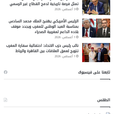
تمثل فرصة تاريخية لدمج القطاع غير الرسمي
3 أغسطس، 2026
الرئيس الأمريكي يهنئ الملك محمد السادس
بمناسبة العيد الوطني للمغرب ويجدد موقف
بلاده الداعم لمغربية الصحراء
1 أغسطس، 2026
نائب رئيس حزب الاتحاد: احتفالية سفارة المغرب
تتويج لعمق العلاقات بين القاهرة والرباط
1 أغسطس، 2026
تابعنا على فيسبوك
الطقس