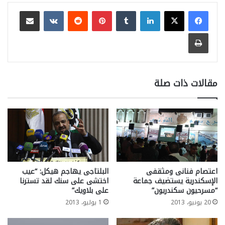
لينكدإن
بينتيريست
مشاركة عبر البريد
طباعة
مقالات ذات صلة
اعتصام فنانى ومثقفى
البلتاجى يهاجم هيكل: “عيب
الإسكندرية يستضيف جماعة
اختشى على سنك لقد تسترنا
“مسرحيون سكندريون”
على بلاويك”
20 يونيو، 2013
1 يوليو، 2013