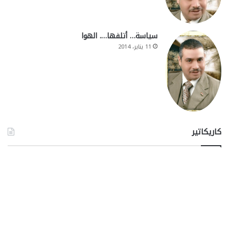
سياسة… أتلفها…. الهوا
11 يناير، 2014
كاريكاتير