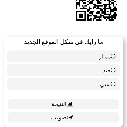
ما رايك في شكل الموقع الجديد
ممتاز
6 ( 85.71 % )
جيد
0 ( 0 % )
سيي
1 ( 14.29 % )