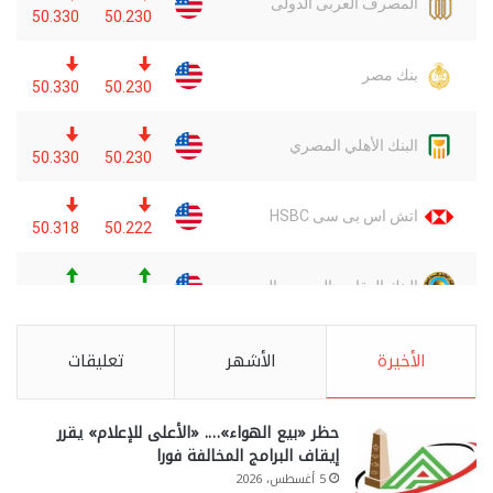
الأخيرة
الأشهر
تعليقات
حظر «بيع الهواء»…. «الأعلى للإعلام» يقرر
إيقاف البرامج المخالفة فورا
5 أغسطس، 2026