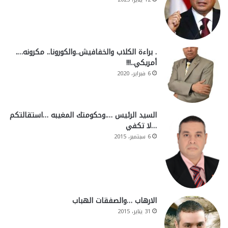
. براءة الكلاب والخفافيش..والكورونا.. مكرونه….
أمريكي..!!!
6 فبراير، 2020
السيد الرئيس ….وحكومتك المغيبه …استقالتكم
…لا تكفي
6 سبتمبر، 2015
الارهاب …والصفقات الهباب
31 يناير، 2015