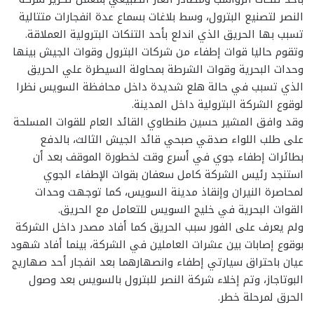
النصر لتصنيع البترول، وسط بلاغات بسماع عدة انفجارات متتالية
تسبب بها الحريق الذي اندلع بأحد التنكات البترولية العملاقة.
وتقوم حاليا قوات إطفاء من شركات البترول وقوات الجيش بينها
وحدات البحرية وقوات الشرطة بمحاولة السيطرة علي الحريق
الذي تسبب في حالة هلع شديدة داخل محافظة السويس نظرا
لوقوع الشركة البترولية داخل المدينة.
وقد وافق المشير حسين طنطاوي القائد العام للقوات المسلحة
على طلب اللواء صدقي صبحي قائد الجيش الثالث، بالدفع
بطائرات إطفاء جوي في أسرع وقت لخطورة الموقف بعد أن
استنجد رئيس الشركة كامل سعفان بقوات الإطفاء الجوي
لمحاصرة النيران وإنقاذ مدينة السويس، كما توجهت وحدات
القوات البحرية في خليج السويس للتعامل مع الحريق.
ولم يعرف على الفور سبب الحريق كما أفاد مصدر داخل الشركة
بوقوع إصابات بين عشرات العاملين في الشركة، بينما أفاد شهود
عيان باحتراق سيارتي إطفاء وانصهارهما بعد انفجار أحد صهاريج
البوتاجاز، وتم إخلاء شركة النصر للبترول بالسويس بعد وصول
الحرق لمرحلة خطر.