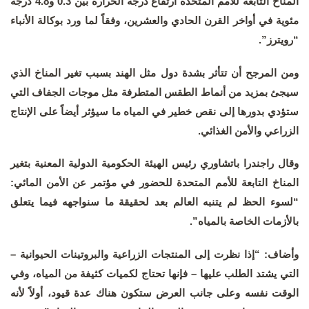
المناخ التابعة للأمم المتحدة ارتفاع درجة الحرارة بين 0.3 و4.8 درجة
مئوية في أواخر القرن الحادي والعشرين، وفقاً لما ورد بوكالة الأنباء
“رويترز”.
ومن المرجح أن تتأثر بشدة دول مثل الهند بسبب تغير المناخ الذي
سيجئ بمزيد من أنماط الطقس المتطرفة مثل موجات الجفاف التي
ستؤدي بدورها إلى نقص خطير في المياه ما سيؤثر أيضاً على الإنتاج
الزراعي والأمن الغذائي.
وقال راجندرا باتشاوري رئيس الهيئة الحكومية الدولية المعنية بتغير
المناخ التابعة للأمم المتحدة للحضور في مؤتمر عن الأمن المائي:
“لسوء الحظ لم يتنبه العالم بعد لحقيقة ما سنواجهه فيما يتعلق
بالأزمات الخاصة بالمياه”.
وأضاف: “إذا نظرت إلى المنتجات الزراعية والبروتينات الحيوانية –
التي يشتد الطلب عليها – فإنها تحتاج لكميات كثيفة من المياه، وفي
الوقت نفسه وعلى جانب العرض ستكون هناك عدة قيود، أولاً لأنه