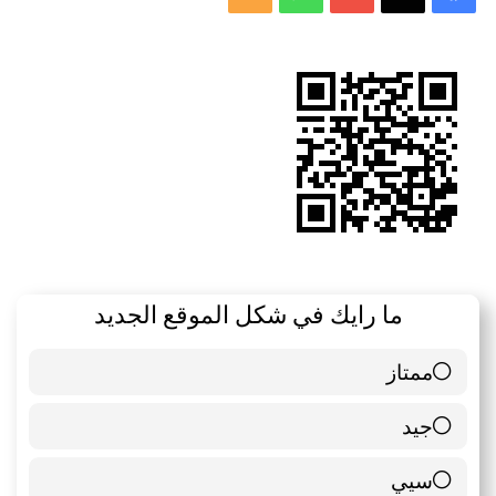
الموقع
RSS
ما رايك في شكل الموقع الجديد
ممتاز
6 ( 85.71 % )
جيد
0 ( 0 % )
سيي
1 ( 14.29 % )