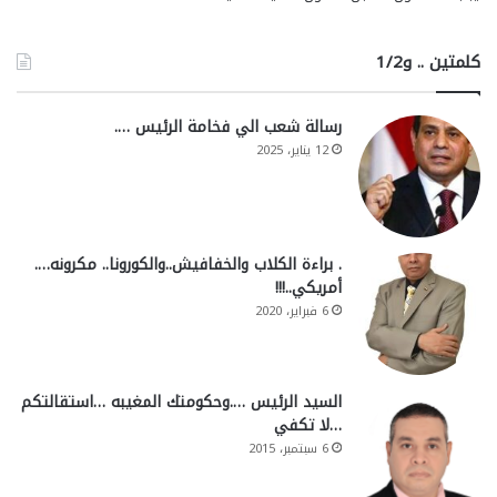
كلمتين .. و1/2
رسالة شعب الي فخامة الرئيس ….
12 يناير، 2025
. براءة الكلاب والخفافيش..والكورونا.. مكرونه….
أمريكي..!!!
6 فبراير، 2020
السيد الرئيس ….وحكومتك المغيبه …استقالتكم
…لا تكفي
6 سبتمبر، 2015