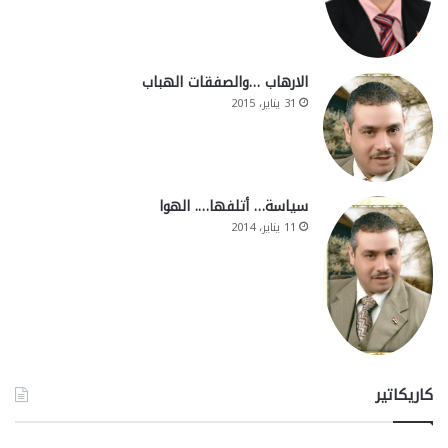
الارهاب …والصفقات الهباب
31 يناير، 2015
سياسة… أتلفها…. الهوا
11 يناير، 2014
كاريكاتير