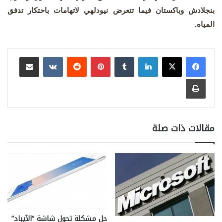
بنجلادش وباكستان فيما تتعرض نيودلهي لاتهامات باحتكار تدفق
المياه.
لينكدإن
بينتيريست
مشاركة عبر البريد
طباعة
مقالات ذات صلة
حل مشكلة تحول شاشة “الآيباد”